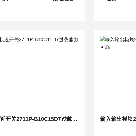
接近开关2711P-B10C15D7过载能力强