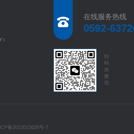
在线服务热线
0592-6372
EY）
扫
码
加
微
信
ICP备2022015626号-7