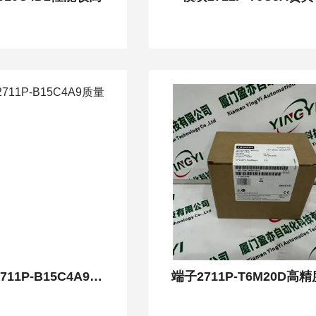
输入输出模块2711P-B15C4A9质量可靠
端子2711P-T6M20D高