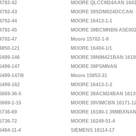
4792-42
MOORE QLCCM24AAN 16418
4792-43
MOORE 39SDM024DCCAN
4792-44
MOORE 16413-1-1
4792-45
MOORE 39BCMNBN A5E002
4792-47
Moore 15702-1-9
4850-121
MOORE 16404-1/1
5499-146
MOORE 39NIM421BAN 16194
5499-147
MOORE 39PSMNAN
5499-147/8
Moore 15853-31
5499-162
MOORE 16413-1-2
5669-36-5
MOORE 39ACM24BAN 16139
5669-1-15
MOORE 39VIMCBN 16171-12
5736-69
MOORE 16180-1 39MBXNA
5736-72
MOORE 16249-51-4
5484-11-4
SIEMENS 16114-17