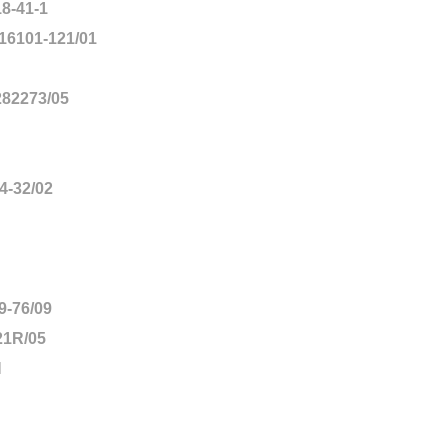
-41-1
16101-121/01
82273/05
-32/02
-76/09
1R/05
N