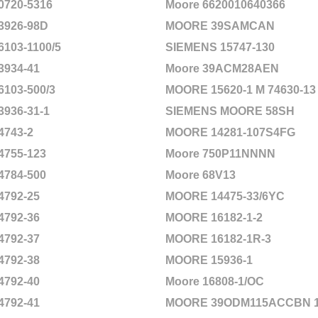
0720-5316
Moore 6620010640366
3926-98D
MOORE 39SAMCAN
6103-1100/5
SIEMENS 15747-130
3934-41
Moore 39ACM28AEN
6103-500/3
MOORE 15620-1 M 74630-13
3936-31-1
SIEMENS MOORE 58SH
4743-2
MOORE 14281-107S4FG
4755-123
Moore 750P11NNNN
4784-500
Moore 68V13
4792-25
MOORE 14475-33/6YC
4792-36
MOORE 16182-1-2
4792-37
MOORE 16182-1R-3
4792-38
MOORE 15936-1
4792-40
Moore 16808-1/OC
4792-41
MOORE 39ODM115ACCBN 16