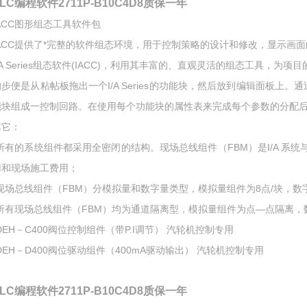
LC编程软件2711P-B10C4D8质保一年
IACC图形组态工具软件包
ACC提供了*完整的软件组态环境，用于控制策略的设计和修改，显示画面的创建
I/A Series组态软件(IACC)，利用其丰富的、直观灵活的组态工具
的步便是从粘帖板拖出一个I/A Series的功能块，然后放到编辑面板
能块组成一控制回路。在使用每个功能块的属性表来完成每个参数的分配后
其它：
*所有的系统组件都采用全密闭的结构。现场总线组件（FBM）是I/A 系
用和现场施工费用；
*现场总线组件（FBM）分模拟量和数字量类型，模拟量组件为8点/块，数字
*所有现场总线组件（FBM）均为通道隔离型，模拟量组件为点—点隔离
DEH－C400阀位控制组件（带P.I调节） 汽轮机控制专用
DEH－D400阀位驱动组件（400mA驱动输出） 汽轮机控制专用
LC编程软件2711P-B10C4D8质保一年