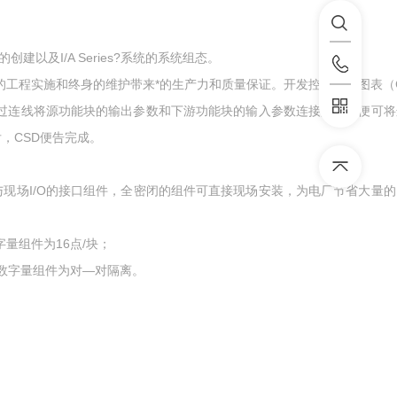
以及I/A Series?系统的系统组态。
，为项目的工程实施和终身的维护带来*的生产力和质量保证。开发控制策略图表（
上。通过连线将源功能块的输出参数和下游功能块的输入参数连接起来，便可
，CSD便告完成。
统与现场I/O的接口组件，全密闭的组件可直接现场安装，为电厂节省大量
量组件为16点/块；
，数字量组件为对—对隔离。