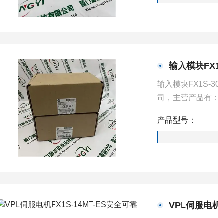
输入模块FX1
输入模块FX1S
司，主营产品有：
（简称PLC）、
产品型号：
频器等一些工业
VPL伺服电机