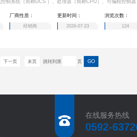
控制系统（简称DCS ）、处理器（简称CPU）、可编程控制器
制通讯转换器、输入/输出模块（简称I/O）、人机界面触摸屏、变
厂商性质：
更新时间：
浏览次数：
设备配件。
经销商
2026-07-23
124
下一页
末页
跳转到第
页
在线服务热线
0592-6372