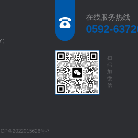
在线服务热线
0592-6372
EY）
扫
码
加
微
信
ICP备2022015626号-7