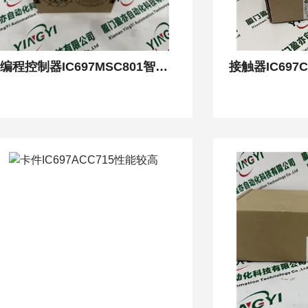
可编程控制器IC697MSC801智能化
接触器IC697