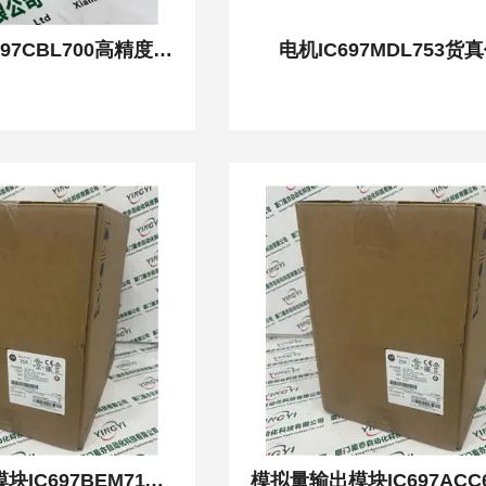
伺服驱动器IC697CBL700高精度调速
电机IC697MDL753货
通用模拟输入模块IC697BEM711一体式安装静电保护