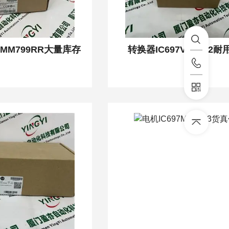
CMM799RR大量库存
转换器IC697VAL132