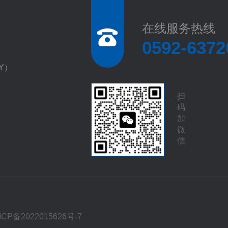
在线服务热线
0592-6372
EY）
扫
码
加
微
信
ICP备2022015626号-7