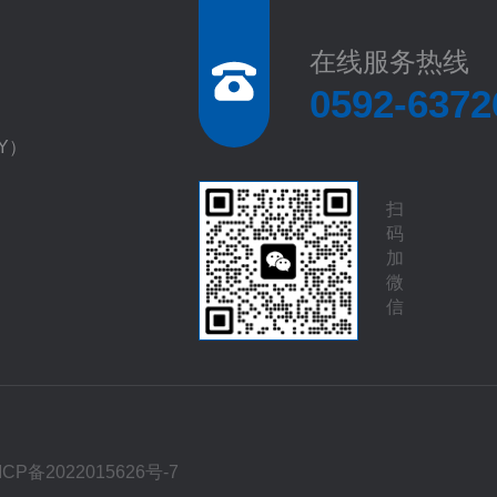
在线服务热线
0592-6372
EY）
扫
码
加
微
信
ICP备2022015626号-7