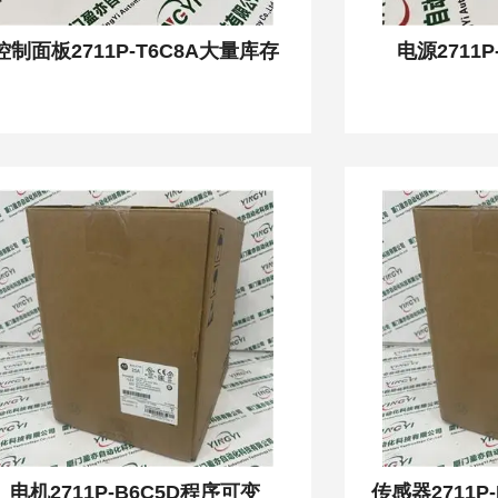
控制面板2711P-T6C8A大量库存
电源2711
电机2711P-B6C5D程序可变
传感器2711P