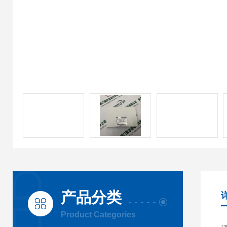
产品分类
Product Categories