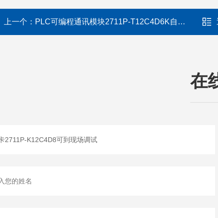
上一个：
PLC可编程通讯模块2711P-T12C4D6K自适应控制
在