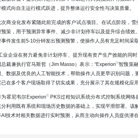
行模式向自主运行模式跃进，提升整体运行安全性与决策质量。
此次商业化发布紧随此前完成的客户试点项目。在试点阶段，雪佛龙
智预策，用于预测异常事件、减少非计划停车以及提升综合绩效。
警事件发生前5-10分钟发出预测预警，使操作人员有充足时间
“工业企业在努力避免非计划停车、提升现有资产生产效能的同时
®️
总裁兼执行官马斯哲（Jim Masso）表示：“Experion
智预策
识、数据及优良的人工智能技术，帮助操作人员更早识别问题，
案已在多个客户现场取得了切实成果，充分展示了其在规模化应用
®️
为霍尼韦尔Experion
PKS过程知识系统分布式控制系统网络的重
充分利用既有系统和现场历史数据的基础上，实现平滑部署。该
等AI技术对相关数据进行实时预测，从而主动向操作人员提供潜