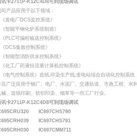
通讯卡2711P-K12C4D8可到现场调试
我司产品应用于以下领域：
1,《发电厂DCS监控系统》
2,《智能平钢化炉系统制造》
3,《PLC可编程输送控制系统》
4,《DCS集散控制系统》
5,《智能型消防供水控制系统》
6,《化工厂药液恒流量计算机控制系统》
7,《电气控制系统》造纸,印染生产线,变电站综合自动化控制系统
并且广泛应用于钢厂、电厂、水泥厂、交通轨道、市政工程、水利
机械、造纸印刷、纺织印染、烟草等一些工厂行业。
通讯卡2711P-K12C4D8可到现场调试
C695CRU320
IC697CHS790
C695CRH039
IC697CHS791
C695CRH030
IC697CMM711