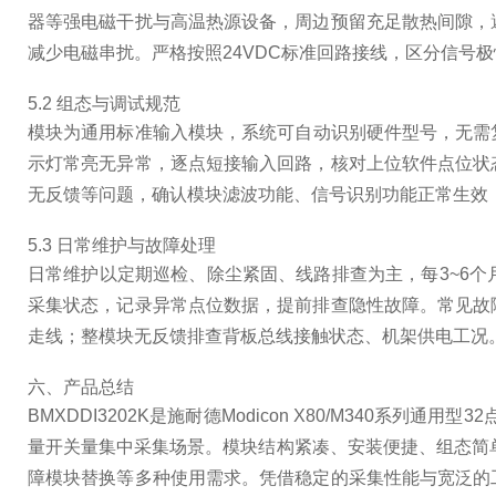
器等强电磁干扰与高温热源设备，周边预留充足散热间隙，
减少电磁串扰。严格按照24VDC标准回路接线，区分信号
5.2 组态与调试规范
模块为通用标准输入模块，系统可自动识别硬件型号，无需
示灯常亮无异常，逐点短接输入回路，核对上位软件点位状
无反馈等问题，确认模块滤波功能、信号识别功能正常生效
5.3 日常维护与故障处理
日常维护以定期巡检、除尘紧固、线路排查为主，每3~6
采集状态，记录异常点位数据，提前排查隐性故障。常见故
走线；整模块无反馈排查背板总线接触状态、机架供电工况
六、产品总结
BMXDDI3202K是施耐德Modicon X80/M34
量开关量集中采集场景。模块结构紧凑、安装便捷、组态简单
障模块替换等多种使用需求。凭借稳定的采集性能与宽泛的