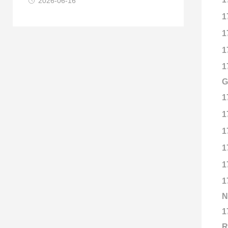
2026-06-16
1
1
1
1
G
1
1
1
1
1
1
N
1
R