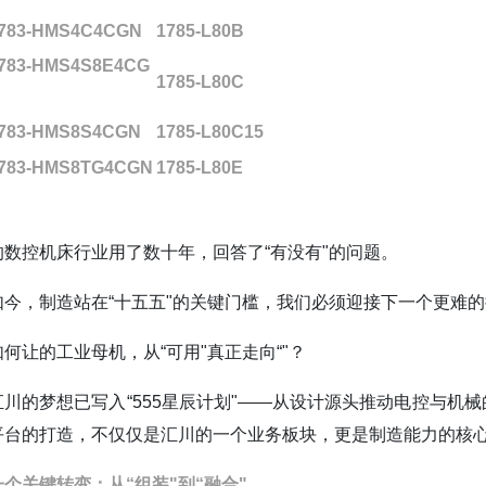
783-HMS4C4CGN
1785-L80B
783-HMS4S8E4CG
1785-L80C
783-HMS8S4CGN
1785-L80C15
783-HMS8TG4CGN
1785-L80E
的数控机床行业用了数十年，回答了“有没有"的问题。
如今，制造站在“十五五"的关键门槛，我们必须迎接下一个更难
如何让的工业母机，从“可用"真正走向“"？
汇川的梦想已写入“555星辰计划"——从设计源头推动电控与机
平台的打造，不仅仅是汇川的一个业务板块，更是制造能力的核
一个关键转变：从“组装"到“融合"