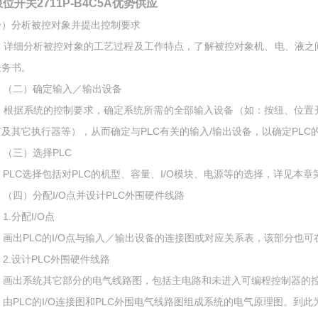
限位开关2711P-B4C5A优势供应
一）分析被控对象并提出控制要求
详细分析被控对象的工艺过程及工作特点，了解被控对象机、电、液之间
任务书。
（二）确定输入／输出设备
根据系统的控制要求，确定系统所需的全部输入设备（如：按纽、位置
灯及其它执行器等），从而确定与PLC有关的输入/输出设备，以确定PLC的
（三）选择PLC
PLC选择包括对PLC的机型、容量、I/O模块、电源等的选择，详见本章
（四）分配I/O点并设计PLC外围硬件线路
.分配I/O点
画出PLC的I/O点与输入／输出设备的连接图或对应关系表，该部分也可
2.设计PLC外围硬件线路
画出系统其它部分的电气线路图，包括主电路和未进入可编程控制器的
由PLC的I/O连接图和PLC外围电气线路图组成系统的电气原理图。到