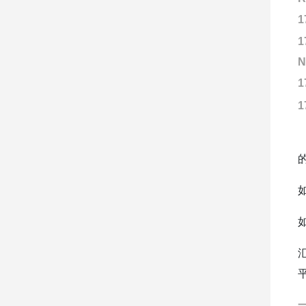
1
1
N
1
1