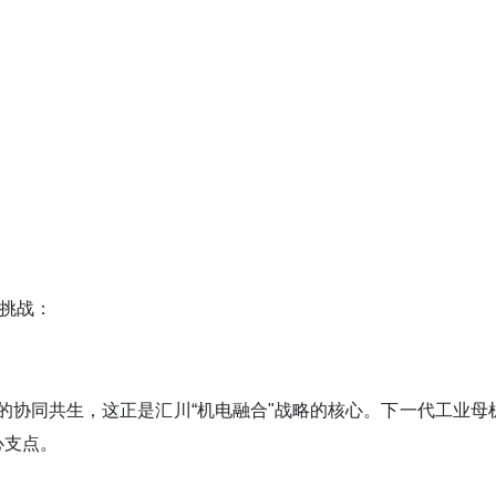
的挑战：
械的协同共生，这正是汇川“机电融合"战略的核心。下一代工业母
心支点。