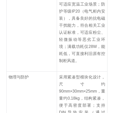
可适应宽温工业场景；防
护等级IP20（电气柜内安
装），具备良好的抗电磁
干扰能力，符合相关工业
认证标准，可适应粉尘、
轻微振动等恶劣工业环
境；满载功耗仅28W，能
耗低，可直接利旧原有控
制柜风道。
物理与防护
采用紧凑型模块化设计，
尺寸约
90mm×30mm×25mm，重
量约0.18kg，结构紧凑，
便于高密度部署；支持
DIN导轨安装（通过