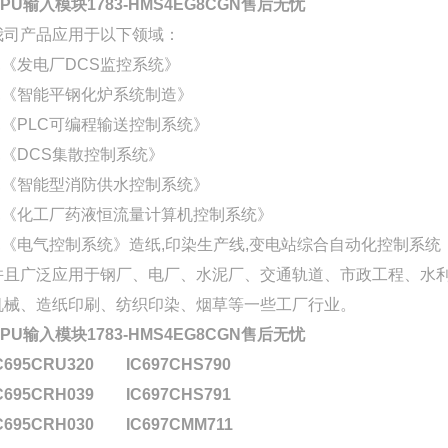
CPU输入模块1783-HMS4EG8CGN售后无忧
我司产品应用于以下领域：
1,《发电厂DCS监控系统》
2,《智能平钢化炉系统制造》
3,《PLC可编程输送控制系统》
4,《DCS集散控制系统》
5,《智能型消防供水控制系统》
6,《化工厂药液恒流量计算机控制系统》
7,《电气控制系统》造纸,印染生产线,变电站综合自动化控制系统
并且广泛应用于钢厂、电厂、水泥厂、交通轨道、市政工程、水利
机械、造纸印刷、纺织印染、烟草等一些工厂行业。
CPU输入模块1783-HMS4EG8CGN售后无忧
C695CRU320
IC697CHS790
C695CRH039
IC697CHS791
C695CRH030
IC697CMM711