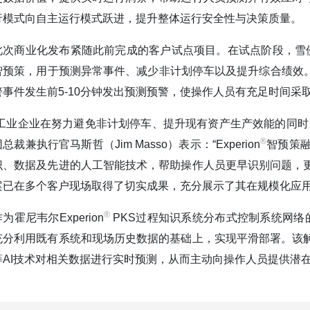
行模式向自主运行模式跃进，提升整体运行安全性与决策质量。
此次商业化发布紧随此前完成的客户试点项目。在试点阶段，雪佛龙
智预策，用于预测异常事件、减少非计划停车以及提升综合绩效。
警事件发生前5-10分钟发出预测预警，使操作人员有充足时间
“工业企业在努力避免非计划停车、提升现有资产生产效能的同时
®️
总裁兼执行官马斯哲（Jim Masso）表示：“Experion
智预策
识、数据及先进的人工智能技术，帮助操作人员更早识别问题，
案已在多个客户现场取得了切实成果，充分展示了其在规模化应用
®️
为霍尼韦尔Experion
PKS过程知识系统分布式控制系统网络的重
充分利用既有系统和现场历史数据的基础上，实现平滑部署。该
等AI技术对相关数据进行实时预测，从而主动向操作人员提供潜