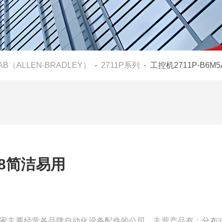
AB（ALLEN-BRADLEY）
-
2711P系列
- 工控机2711P-B6M
A8简洁易用
我们是一家主要经营各品牌自动化设备配件的公司，主营产品有：分布