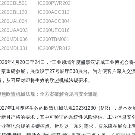
C200CBL501
IC200PWR202
C200CBL120
IC200ACC313
C200UAL004
IC200ACC304
C200UAA003
IC200UEO016
C200MDL636
IC200TBM001
C200MDL331
IC200PWR012
2026年4月20日至24日，*工业领域年度盛事汉诺威工业博览
方案重磅参展，展位设于27号展厅E38展台。为方便客户深入交
遇，从容应对即将生效的欧盟机械法规要求。
聚焦欧盟机械法规：全方案破解合规与安全难题
2027年1月即将生效的欧盟机械法规2023/1230（MR）
全新且严格的要求，其中可验证的系统性风险评估、工业信息安全
企业落地合规的关键痛点。针对这一系列需求，皮尔磁在展会上