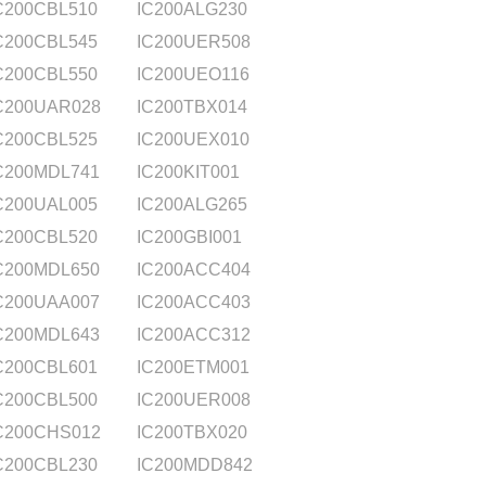
C200CBL510
IC200ALG230
C200CBL545
IC200UER508
C200CBL550
IC200UEO116
C200UAR028
IC200TBX014
C200CBL525
IC200UEX010
C200MDL741
IC200KIT001
C200UAL005
IC200ALG265
C200CBL520
IC200GBI001
C200MDL650
IC200ACC404
C200UAA007
IC200ACC403
C200MDL643
IC200ACC312
C200CBL601
IC200ETM001
C200CBL500
IC200UER008
C200CHS012
IC200TBX020
C200CBL230
IC200MDD842