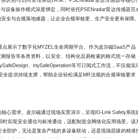
与访问管理系统I.A.M.、PSENradar雷达传感器等核心
质与设备操作模式深度绑定，同时依托PSENradar雷达传感器完
的安全与合规落地难题，让企业合规审核更、生产安全更有保障
展示了数字化MYZEL生命周期平台。作为皮尔磁SaaS产品
、检测报告等各类资料，以安全、结构化且易检索的格式统一存储
Design、mySafeOperation等可订阅式工作流，不仅能
安全提供持续支撑，帮助企业轻松满足MR法规的合规审核要求
求。皮尔磁通过现场实景演示，呈现IO-Link Safety系统
系统，可同时实现安全通信与标准通信，适配制造业网络化应用场景。该
安全防护，无论是复杂产线的多设备联动，还是现场层级的精准