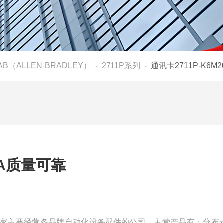
AB（ALLEN-BRADLEY）
-
2711P系列
- 通讯卡2711P-K6M
0A质量可靠
我们是一家主要经营各品牌自动化设备配件的公司，主营产品有：分布