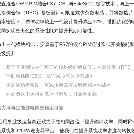
安森混合F5BP PIM结合FS7 IGBT与EliteSiC二极管
直接键合铜（DBC）基板设计可限度减少杂散电感，并将散热片
功率密度下，整体功率较上一代设计提升高达32%。搭配优化的
共同实现更出色的系统性能并提升长期可靠性。
与上一代模块相比，安森基于FS7的混合PIM通过降低开关损耗
统级提升：
基于基准测试中已验证的模块级能效提升，往返效率（RTE）提
辅助功耗降低5%，从而减少整体运营成本
更高的功率密度，可减少所需模块数量和器件成本
在高负载下保持更低运行温度，可靠性更高
助力可再生能源电网更稳定可靠
“公用事业级运营商正致力于在相同占位下提升输出功率，同时降低
能系统和320kW逆变器平台，使我们在提升系统功率密度与转