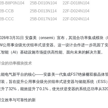
2B-B8P0N104
25B-D010N104
22F-D018N104
2B-CCB
25B-D013N114
22F-D024N104
2B-CCC
25B-D017N104
22F-D024N114
2026年3月31日 安森美（onsemi）宣布，其混合功率集成模块
kW公用事业级光伏组串式逆变器。这一设计合作进一步巩固了
工智能（AI）基础设施市场提供高性能、面向未来的解决方案。
行业的功率模块技术
上能电气新平台的核心——安森美一代集成FS7绝缘栅双极晶体管（
封装，旨在提升公用事业级光伏组串式逆变器与储能系统（ESS
提升了32%，能效提升了0.1%，使光伏逆变器的系统总功率从320
树立效率与可靠性的新