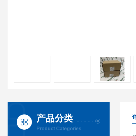
产品分类
Product Categories