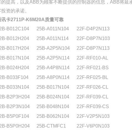
术的提高，以及ABB为顾客不断提供的控制器的信息，ABB将延
客投资的承诺。
讯卡2711P-K6M20A质量可靠
2B-B012C104
25B-A011N104
22F-D4P2N113
2B-B012H204
25B-A011N114
22F-D8P7N103
2B-B017H204
25B-A2P5N104
22F-D8P7N113
2B-B017N104
25B-A2P5N114
22F-RF010-AL
2B-B024H204
25B-A4P8N114
22F-RF021-BS
2B-B033F104
25B-A8P0N114
22F-RF025-BL
2B-B033N104
25B-B017N104
22F-RF026-CL
2B-B2P3H204
25B-B024N104
22F-RF039-CL
2B-B2P3N104
25B-B048N104
22F-RF039-CS
2B-B5P0F104
25B-B062N104
22F-V2P5N103
2B-B5P0H204
25B-CTMFC1
22F-V6P0N103