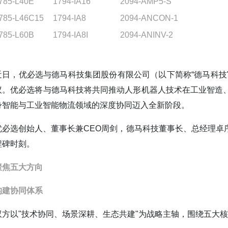
785-L40E
1794-IA16
2094-AMP5-S
785-L46C15
1794-IA8
2094-ANCON-1
785-L60B
1794-IA8I
2094-ANINV-2
近日，优必选与德马科技集团股份有限公司（以下简称“德马科技
议。优必选将与德马科技将共同推动人形机器人技术在工业智造
身智能与工业智能物流领域的深度协同迈入全新阶段。
优必选创始人、董事长兼CEO周剑，德马科技董事长、总经理卓
程碑时刻。
聚焦五大方向
构建协同体系
双方以"技术协同、场景深耕、生态共建"为战略主轴，围绕五大