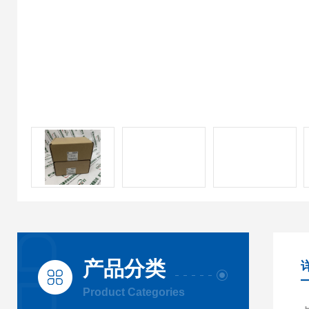
产品分类
Product Categories