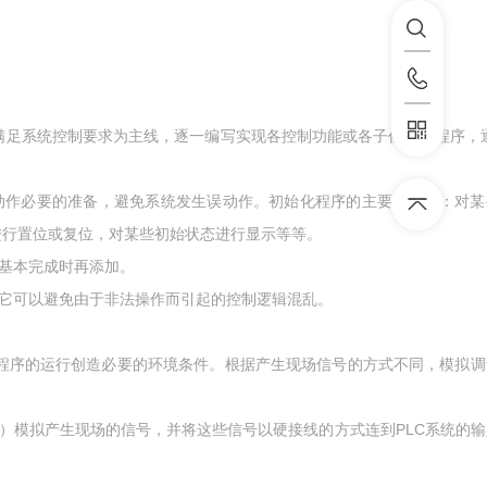
满足系统控制要求为主线，逐一编写实现各控制功能或各子任务的程序，逐
动作必要的准备，避免系统发生误动作。初始化程序的主要内容有：对某
进行置位或复位，对某些初始状态进行显示等等。
计基本完成时再添加。
它可以避免由于非法操作而引起的控制逻辑混乱。
程序的运行创造必要的环境条件。根据产生现场信号的方式不同，模拟调
）模拟产生现场的信号，并将这些信号以硬接线的方式连到PLC系统的输