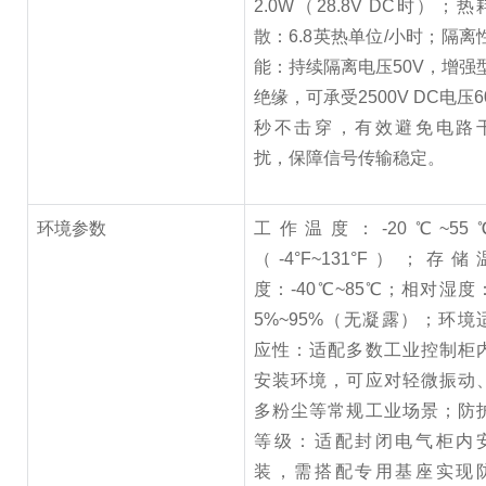
2.0W（28.8V DC时）；热
散：6.8英热单位/小时；隔离
能：持续隔离电压50V，增强
绝缘，可承受2500V DC电压6
秒不击穿，有效避免电路
扰，保障信号传输稳定。
环境参数
工作温度：-20℃~55
（-4°F~131°F）；存储
度：-40℃~85℃；相对湿度
5%~95%（无凝露）；环境
应性：适配多数工业控制柜
安装环境，可应对轻微振动
多粉尘等常规工业场景；防
等级：适配封闭电气柜内
装，需搭配专用基座实现