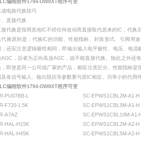
PLC编程软件1794-OW8XT程序可变
集成电路代换技巧
一、直接代换
直接代换是指用其他IC不经任何改动而直接取代原来的IC，代
其代换原则是：代换IC的功能、性能指标、封装形式、引脚用途
同；还应注意逻辑极性相同，即输出输入电平极性、电压、电流幅度必
放AGC，后者为正向高放AGC，故不能直接代换。除此之外还有
换，即使是同一公司或厂家的产品，都应注意区分。性能指标是指
围及各信号输入、输出阻抗等参数要与原IC相近。功率小的代用
PLC编程软件1794-OW8XT程序可变
R-PU07BB-L
SC-EPWS1CBL2M-A1-H
R-F720-1.5K
SC-EPWS1CBL5M-A1-H
R-A7AZ
SC-EPWS1CBL10M-A1-
R-HAL-H15K
SC-EPWS1CBL2M-A2-H
R-HAL-H45K
SC-EPWS1CBL5M-A2-H