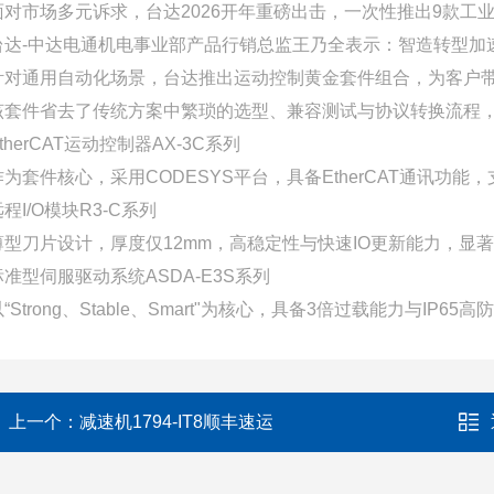
面对市场多元诉求，台达2026开年重磅出击，一次性推出9款
台达-中达电通机电事业部产品行销总监王乃全表示：智造转型
针对通用自动化场景，台达推出运动控制黄金套件组合，为客户
该套件省去了传统方案中繁琐的选型、兼容测试与协议转换流程
therCAT运动控制器AX-3C系列
作为套件核心，采用CODESYS平台，具备EtherCAT通讯
程I/O模块R3-C系列
薄型刀片设计，厚度仅12mm，高稳定性与快速IO更新能力，显
标准型伺服驱动系统ASDA-E3S系列
以“Strong、Stable、Smart"为核心，具备3倍过载能力与
上一个：
减速机1794-IT8顺丰速运