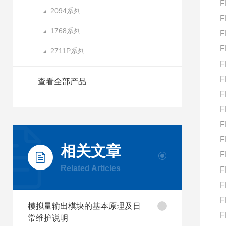
F
2094系列
F
1768系列
F
F
2711P系列
F
F
查看全部产品
F
F
F
F
相关文章
F
Related Articles
F
F
F
模拟量输出模块的基本原理及日
F
常维护说明