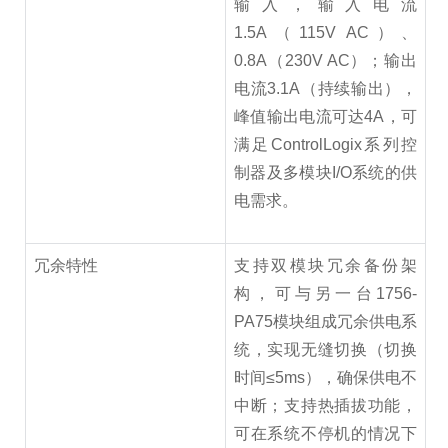
输入，输入电流
1.5A（115V AC）、
0.8A（230V AC）；输出
电流3.1A（持续输出），
峰值输出电流可达4A，可
满足ControlLogix系列控
制器及多模块I/O系统的供
电需求。
冗余特性
支持双模块冗余备份架
构，可与另一台1756-
PA75模块组成冗余供电系
统，实现无缝切换（切换
时间≤5ms），确保供电不
中断；支持热插拔功能，
可在系统不停机的情况下