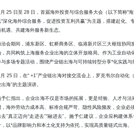
3 月 25 日至 28 日，首届海外投资与综合服务大会（以下
以“深化海外综合服务，促进投资互利共赢"为主题，搭建起化、
新机遇、共建海外服务新生态。
海洽会期间，浦东新区、虹桥商务区、临港新片区三大枢纽协同发力
动，共同构筑上海服务企业出海的立体开放格局。作为工业自动
参与多场专题活动，围绕产业链出海与可持续转型分享*化实践与
3 月 25 日，在“ +1"产业链出海对接交流会上，罗克韦尔自
业出海"的主题演讲。
施予仁指出，企业出海不仅是市场的拓展，更是经验、人才与法规
调，海外劳动力成本高、标准合规严苛、隐性风险频发，企业必须
出去"真正迈向“走进去"“融进去"。施予仁建议，企业应构建
计，以*品牌影响力和本土化支持为依托，实现高质量链式出海。