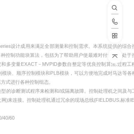
 Series设计成用来满足全部测量和控制需求。本系统提供的综合
各种控制功能块算法，包括为了帮助用户使最难对付的回路处于
数自整定和多变量EXACT－MVPID参数自整定等优良控制算法.过程
模块、顺序控制模块和PLB模块，可以方便地完成对马达等各
组态方式进行各种控制组态。
型的诊断测试程序来检测和/或隔离故障。控制处理机之间及与
)来连接。控制处理机通过冗余的现场总线(FIELDBUS,标准IE
40/60