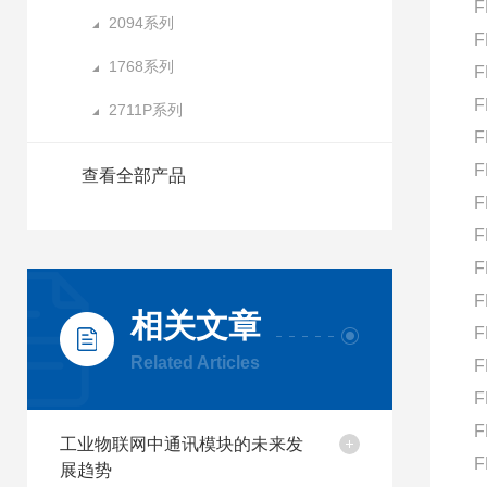
F
2094系列
F
1768系列
F
F
2711P系列
F
F
查看全部产品
F
F
F
F
相关文章
F
Related Articles
F
F
F
工业物联网中通讯模块的未来发
F
展趋势