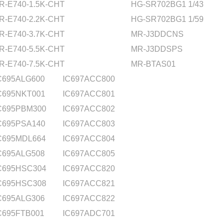
R-E740-1.5K-CHT
HG-SR702BG1 1/43
R-E740-2.2K-CHT
HG-SR702BG1 1/59
R-E740-3.7K-CHT
MR-J3DDCNS
R-E740-5.5K-CHT
MR-J3DDSPS
R-E740-7.5K-CHT
MR-BTAS01
C695ALG600
IC697ACC800
C695NKT001
IC697ACC801
C695PBM300
IC697ACC802
C695PSA140
IC697ACC803
C695MDL664
IC697ACC804
C695ALG508
IC697ACC805
C695HSC304
IC697ACC820
C695HSC308
IC697ACC821
C695ALG306
IC697ACC822
C695FTB001
IC697ADC701