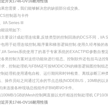
接近开关1746-OV16耐用性强
如果您需要，我们能够解决您的缺损部分或交换。
DCS控制器与卡件
、I/A Series III
功能说明如下:
与主要设计成处理连续量,反馈类型的控制回路的DCS不同，I/A
件包用于处理连续控制,顺序量和梯形逻辑控制.使用久经考验的
下,I/A Series系统使用了的基于专家系统的EXACTPID参
按各类控制方案对这些功能块进行组态。控制软件还包括马达控制
要求，控制处理机与FBM还可按MODICON的梯形逻辑图控制
控制处理机使用通电自检、运行期间和时钟检查、离线诊断三种类
站、操作员站之间通过冗余的节点总线(NODEBUS，10MB的以太网
18)来连接各种现场总线组件(FBM)即I/O卡件。
100MB/1GB的Mesh控制网直接以光纤相连控制处理机 CP10/30/
接近开关1746-OV16耐用性强