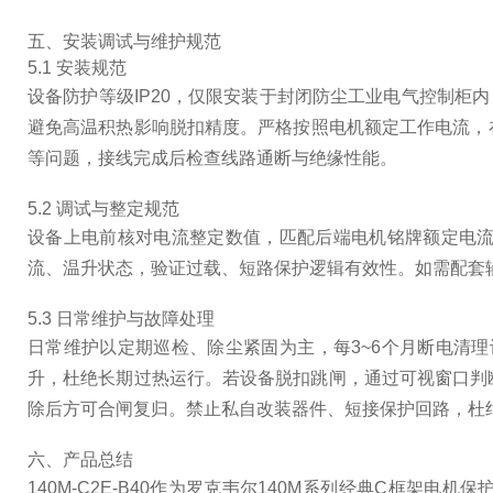
五、安装调试与维护规范
5.1 安装规范
设备防护等级IP20，仅限安装于封闭防尘工业电气控制柜
避免高温积热影响脱扣精度。严格按照电机额定工作电流，在
等问题，接线完成后检查线路通断与绝缘性能。
5.2 调试与整定规范
设备上电前核对电流整定数值，匹配后端电机铭牌额定电流
流、温升状态，验证过载、短路保护逻辑有效性。如需配套辅
5.3 日常维护与故障处理
日常维护以定期巡检、除尘紧固为主，每3~6个月断电清
升，杜绝长期过热运行。若设备脱扣跳闸，通过可视窗口判
除后方可合闸复归。禁止私自改装器件、短接保护回路，杜
六、产品总结
140M-C2E-B40作为罗克韦尔140M系列经典C框架