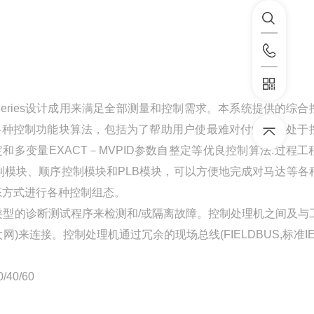
 Series设计成用来满足全部测量和控制需求。本系统提供的综合
各种控制功能块算法，包括为了帮助用户使最难对付的回路处于
数自整定和多变量EXACT－MVPID参数自整定等优良控制算法.过程
模块、顺序控制模块和PLB模块，可以方便地完成对马达等各
组态方式进行各种控制组态。
型的诊断测试程序来检测和/或隔离故障。控制处理机之间及与
)来连接。控制处理机通过冗余的现场总线(FIELDBUS,标准IE
40/60