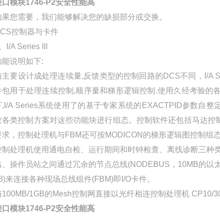
接口模块1746-P2安全性能高
如果您需要，我们能够解决您的缺损部分或交换。
DCS控制器与卡件
、I/A Series III
功能说明如下:
与主要设计成处理连续量,反馈类型的控制回路的DCS不同，I/A
件包用于处理连续控制,顺序量和梯形逻辑控制.使用久经考验的
下,I/A Series系统使用了的基于专家系统的EXACTPID参
按各类控制方案对这些功能块进行组态。控制软件还包括马达控制
要求，控制处理机与FBM还可按MODICON的梯形逻辑图控制
控制处理机使用通电自检、运行期间和时钟检查、离线诊断三种类
站、操作员站之间通过冗余的节点总线(NODEBUS，10MB的以太网
18)来连接各种现场总线组件(FBM)即I/O卡件。
100MB/1GB的Mesh控制网直接以光纤相连控制处理机 CP10/30/
接口模块1746-P2安全性能高