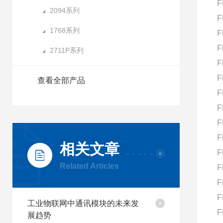
F
2094系列
F
1768系列
F
F
2711P系列
F
F
查看全部产品
F
F
F
F
相关文章
F
Related Articles
F
F
F
工业物联网中通讯模块的未来发
F
展趋势