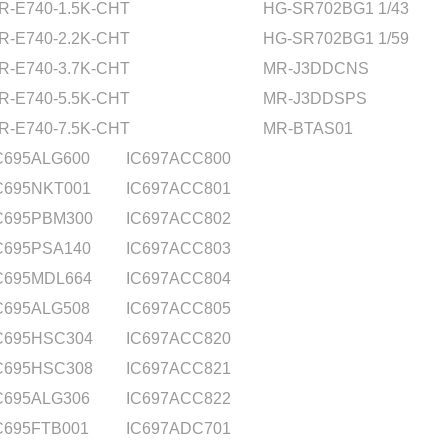
R-E740-1.5K-CHT
HG-SR702BG1 1/43
R-E740-2.2K-CHT
HG-SR702BG1 1/59
R-E740-3.7K-CHT
MR-J3DDCNS
R-E740-5.5K-CHT
MR-J3DDSPS
R-E740-7.5K-CHT
MR-BTAS01
C695ALG600
IC697ACC800
C695NKT001
IC697ACC801
C695PBM300
IC697ACC802
C695PSA140
IC697ACC803
C695MDL664
IC697ACC804
C695ALG508
IC697ACC805
C695HSC304
IC697ACC820
C695HSC308
IC697ACC821
C695ALG306
IC697ACC822
C695FTB001
IC697ADC701