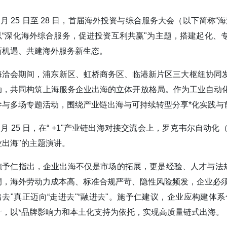
3 月 25 日至 28 日，首届海外投资与综合服务大会（以下
以“深化海外综合服务，促进投资互利共赢"为主题，搭建起化、
新机遇、共建海外服务新生态。
海洽会期间，浦东新区、虹桥商务区、临港新片区三大枢纽协同发力
动，共同构筑上海服务企业出海的立体开放格局。作为工业自动
参与多场专题活动，围绕产业链出海与可持续转型分享*化实践与
3 月 25 日，在“ +1"产业链出海对接交流会上，罗克韦尔自
业出海"的主题演讲。
施予仁指出，企业出海不仅是市场的拓展，更是经验、人才与法规
调，海外劳动力成本高、标准合规严苛、隐性风险频发，企业必须
出去"真正迈向“走进去"“融进去"。施予仁建议，企业应构建
计，以*品牌影响力和本土化支持为依托，实现高质量链式出海。