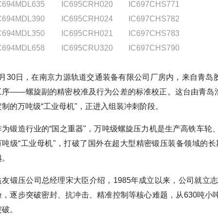
C694MDL635
IC695CRH020
IC697CHS771
C694MDL390
IC695CRH024
IC697CHS782
C694MDL350
IC695CRH021
IC697CHS783
C694MDL658
IC695CRU320
IC697CHS790
3月30日，在南京力源轨道交通装备有限公司厂房内，来自青岛胶
工序——螺旋副的精密校准及行为公差的标准校正。这台由青岛浩
定制的万吨级“工业母机"，正进入组装冲刺阶段。
作为锻造行业的“国之重器"，万吨级螺旋压力机是生产高铁车轮
万吨级“工业母机"，打破了国外在超大型精密锻压装备领域的
越。
益友锻压公司总经理宋大臣介绍，1985年成立以来，公司就立
验，逐步突破密封、抗冲击、精准控制等核心难题，从630吨小吨
突破。