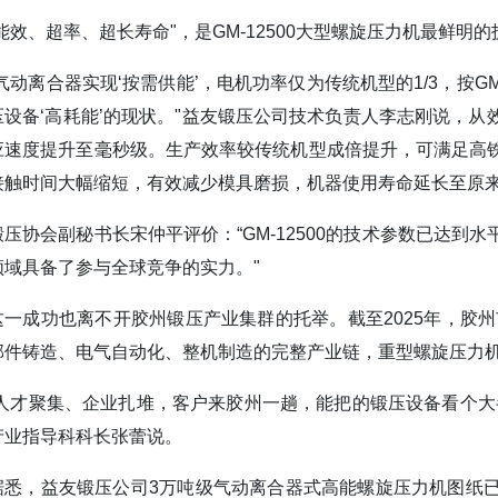
“能效、超率、超长寿命"，是GM-12500大型螺旋压力机最鲜明
“气动离合器实现‘按需供能’，电机功率仅为传统机型的1/3，按
压设备‘高耗能’的现状。"益友锻压公司技术负责人李志刚说，从
应速度提升至毫秒级。生产效率较传统机型成倍提升，可满足高
接触时间大幅缩短，有效减少模具磨损，机器使用寿命延长至原来
锻压协会副秘书长宋仲平评价：“GM-12500的技术参数已达
领域具备了参与全球竞争的实力。"
这一成功也离不开胶州锻压产业集群的托举。截至2025年，胶州
部件铸造、电气自动化、整机制造的完整产业链，重型螺旋压力
“人才聚集、企业扎堆，客户来胶州一趟，能把的锻压设备看个大
产业指导科科长张蕾说。
据悉，益友锻压公司3万吨级气动离合器式高能螺旋压力机图纸已