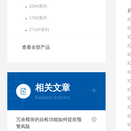
2094系列
机
1768系列
I
I
2711P系列
I
I
查看全部产品
I
I
I
I
相关文章
I
Related Articles
I
I
I
冗余模块的自检功能如何提前预
I
警风险