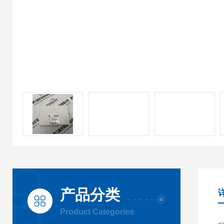
产品分类
Product Categories