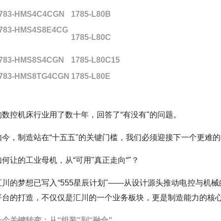
783-HMS4C4CGN
1785-L80B
783-HMS4S8E4CG
1785-L80C
783-HMS8S4CGN
1785-L80C15
783-HMS8TG4CGN
1785-L80E
的数控机床行业用了数十年，回答了“有没有"的问题。
如今，制造站在“十五五"的关键门槛，我们必须迎接下一个更难
如何让的工业母机，从“可用"真正走向“"？
汇川的梦想已写入“555星辰计划"——从设计源头推动电控与机
平台的打造，不仅仅是汇川的一个业务板块，更是制造能力的核
一个关键转变：从“组装"到“融合"