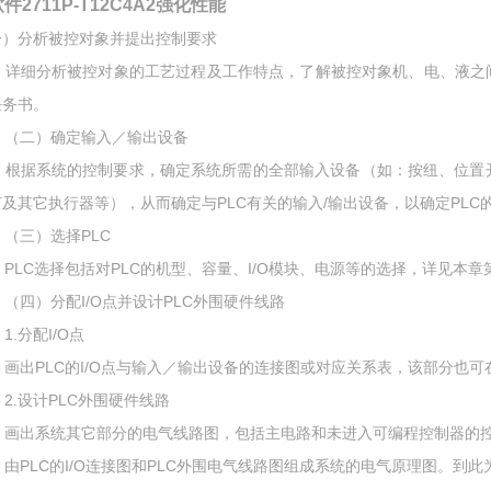
件2711P-T12C4A2强化性能
一）分析被控对象并提出控制要求
详细分析被控对象的工艺过程及工作特点，了解被控对象机、电、液之间
任务书。
（二）确定输入／输出设备
根据系统的控制要求，确定系统所需的全部输入设备（如：按纽、位置
灯及其它执行器等），从而确定与PLC有关的输入/输出设备，以确定PLC的
（三）选择PLC
PLC选择包括对PLC的机型、容量、I/O模块、电源等的选择，详见本章
（四）分配I/O点并设计PLC外围硬件线路
.分配I/O点
画出PLC的I/O点与输入／输出设备的连接图或对应关系表，该部分也可
2.设计PLC外围硬件线路
画出系统其它部分的电气线路图，包括主电路和未进入可编程控制器的
由PLC的I/O连接图和PLC外围电气线路图组成系统的电气原理图。到