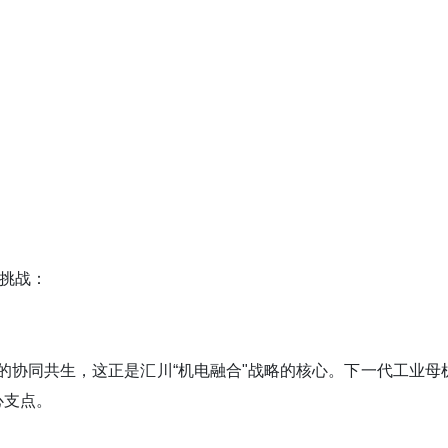
的挑战：
械的协同共生，这正是汇川“机电融合"战略的核心。下一代工业母
心支点。