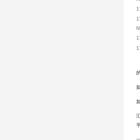
1
1
N
1
1