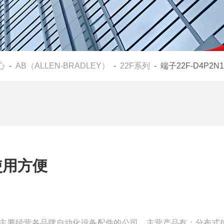
心
-
AB（ALLEN-BRADLEY）
-
22F系列
- 端子22F-D4P2
3使用方便
们是一家主要经营各品牌自动化设备配件的公司，主营产品有：分布式