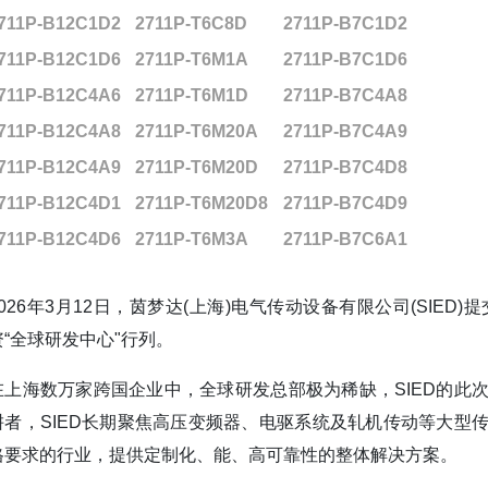
711P-B12C1D2
2711P-T6C8D
2711P-B7C1D2
711P-B12C1D6
2711P-T6M1A
2711P-B7C1D6
711P-B12C4A6
2711P-T6M1D
2711P-B7C4A8
711P-B12C4A8
2711P-T6M20A
2711P-B7C4A9
711P-B12C4A9
2711P-T6M20D
2711P-B7C4D8
711P-B12C4D1
2711P-T6M20D8
2711P-B7C4D9
711P-B12C4D6
2711P-T6M3A
2711P-B7C6A1
2026年3月12日，茵梦达(上海)电气传动设备有限公司(SI
资“全球研发中心"行列。
在上海数万家跨国企业中，全球研发总部极为稀缺，SIED的此
耕者，SIED长期聚焦高压变频器、电驱系统及轧机传动等大型
格要求的行业，提供定制化、能、高可靠性的整体解决方案。