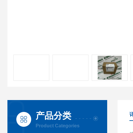
产品分类
Product Categories