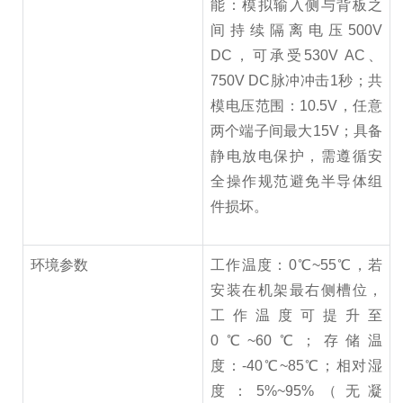
能：模拟输入侧与背板之
间持续隔离电压500V
DC，可承受530V AC、
750V DC脉冲冲击1秒；共
模电压范围：10.5V，任意
两个端子间最大15V；具备
静电放电保护，需遵循安
全操作规范避免半导体组
件损坏。
环境参数
工作温度：0℃~55℃，若
安装在机架最右侧槽位，
工作温度可提升至
0℃~60℃；存储温
度：-40℃~85℃；相对湿
度：5%~95%（无凝