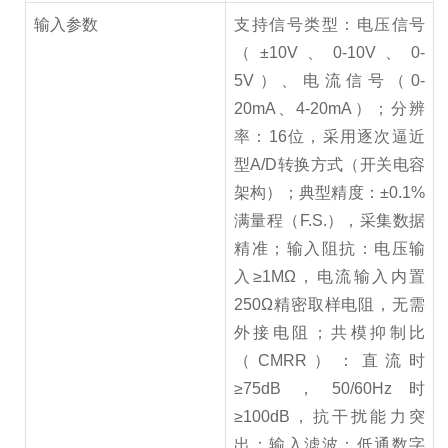
输入参数
支持信号类型：电压信号
（±10V、0-10V、0-
5V）、电流信号（0-
20mA、4-20mA）；分辨
率：16位，采用逐次逼近
型A/D转换方式（开关电容
架构）；典型精度：±0.1%
满量程（F.S.），采集数据
精准；输入阻抗：电压输
入≥1MΩ，电流输入内置
250Ω精密取样电阻，无需
外接电阻；共模抑制比
（CMRR）：直流时
≥75dB，50/60Hz时
≥100dB，抗干扰能力突
出；输入滤波：低通数字