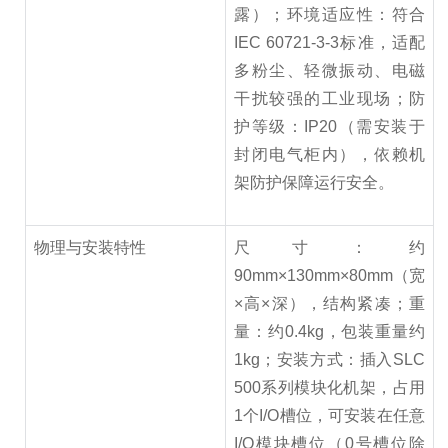
露）；环境适应性：符合
IEC 60721-3-3标准，适配
多粉尘、轻微振动、电磁
干扰较强的工业现场；防
护等级：IP20（需安装于
封闭电气柜内），依赖机
架防护保障运行安全。
物理与安装特性
尺寸：约
90mm×130mm×80mm（宽
×高×深），结构紧凑；重
量：约0.4kg，包装重量约
1kg；安装方式：插入SLC
500系列模块化机架，占用
1个I/O槽位，可安装在任意
I/O模块槽位（0号槽位除