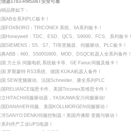
处理器1783-RMS06T安全可靠
畅销品牌如下：
美国AB全系列PLC板卡！
美国FOXBORO：TRICONEX 系统、I\A系列板卡！
国Honeywell：TDC、ESD、QCS、S9000、FCS、系列板卡
德国SIEMENS：S5、S7、TI等变频器、伺服驱动、PLC板卡！
瑞典ABB：460、S500\S800、MOD、DSQC机器人全系列备件
德国 力士乐 伺服电机 系统板卡等、GE Fanuc伺服及板卡！
美国 罗斯蒙特 RS3系统、德国 KUKA机器人备件！
德国 SEW变频驱动、法国Schneider、康全系列PLC
美国RELIANCE瑞恩卡件、美国Triconex英维思卡件！
日立HITACHI伺服驱动器，YASKAWA安川伺服驱动!
美国DANAHER伺服、美国KOLLMORGEN伺服驱动！
三洋SANYO DENKI伺服控制器！美国丹佛斯 变频与驱动！
全系列停产工业UPS电源！