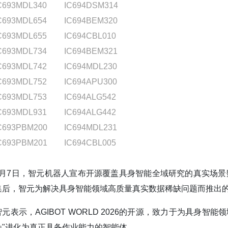
C693MDL340
IC694DSM314
C693MDL654
IC694BEM320
C693MDL655
IC694CBL010
C693MDL734
IC694BEM321
C693MDL742
IC694MDL230
C693MDL752
IC694APU300
C693MDL753
IC694ALG542
C693MDL931
IC694ALG442
C693PBM200
IC694MDL231
C693PBM201
IC694CBL005
4月7日，智元机器人宣布开源覆盖具身智能全域研究的真实场景数据集
集后，智元为解决具身智能领域高质量真实数据稀缺问题而推出
智元表示，AGIBOT WORLD 2026的开源，致力于为具身智能
朵"进化为真正具备作业能力的智能体。