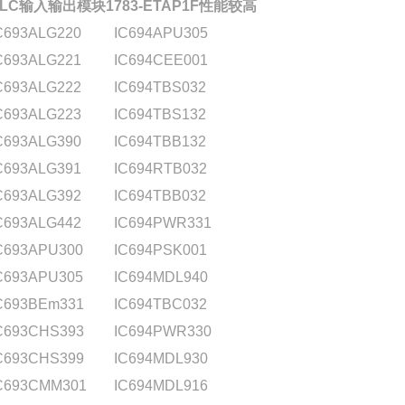
PLC输入输出模块1783-ETAP1F性能较高
C693ALG220
IC694APU305
C693ALG221
IC694CEE001
C693ALG222
IC694TBS032
C693ALG223
IC694TBS132
C693ALG390
IC694TBB132
C693ALG391
IC694RTB032
C693ALG392
IC694TBB032
C693ALG442
IC694PWR331
C693APU300
IC694PSK001
C693APU305
IC694MDL940
C693BEm331
IC694TBC032
C693CHS393
IC694PWR330
C693CHS399
IC694MDL930
C693CMM301
IC694MDL916