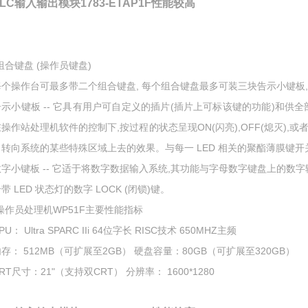
PLC输入输出模块1783-ETAP1F性能较高
组合键盘 (操作员键盘)
每个操作台可最多带二个组合键盘, 每个组合键盘最多可装三块告示小键板
示小键板 -- 它具有用户可自定义的插片(插片上可标该键的功能)和供全部1
在操作站处理机软件的控制下,按过程的状态呈现ON(闪亮),OFF(熄灭),
力转向系统的某些特殊区域上去的效果。与每一 LED 相关的聚酯薄膜键
数字小键板 -- 它适于将数字数据输入系统,其功能与字母数字键盘上的数字输入
带 LED 状态灯的数字 LOCK (闭锁)键。
*操作员处理机WP51F主要性能指标
PU： Ultra SPARC IIi 64位字长 RISC技术 650MHZ主频
存： 512MB（可扩展至2GB） 硬盘容量：80GB（可扩展至320GB）
RT尺寸：21"（支持双CRT） 分辨率： 1600*1280