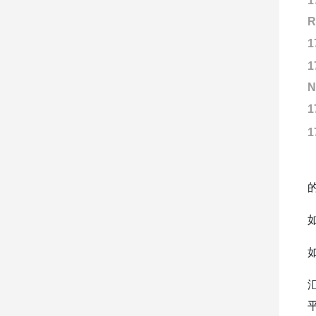
1
R
1
1
N
1
1