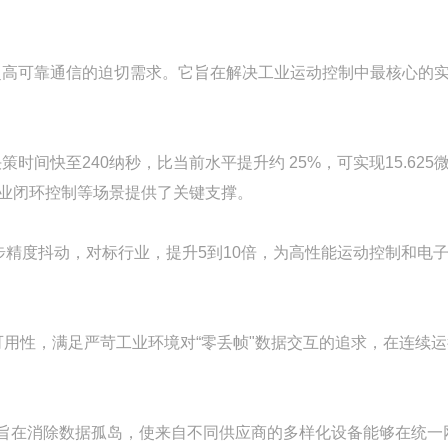
、超高可靠通信的迫切需求。它旨在解决工业运动控制中最核心的
时间快至240纳秒，比当前水平提升约 25%，可实现15.625
业闭环控制等场景提供了关键支撑。
步精度抖动，对标行业，提升5到10倍，为高性能运动控制和电
用性，满足严苛工业环境对“零丢帧"数据交互的追求，在连续运
成，旨在消除数据孤岛，使来自不同供应商的多样化设备能够在统一