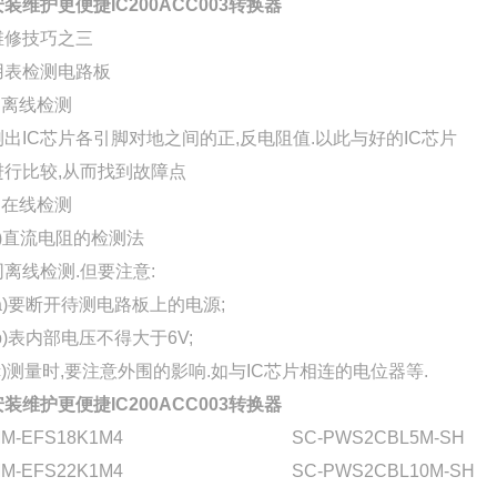
安装维护更便捷IC200ACC003转换器
维修技巧之三
用表检测电路板
1.离线检测
测出IC芯片各引脚对地之间的正,反电阻值.以此与好的IC芯片
进行比较,从而找到故障点
2.在线检测
1)直流电阻的检测法
同离线检测.但要注意:
(a)要断开待测电路板上的电源;
(b)表内部电压不得大于6V;
(c)测量时,要注意外围的影响.如与IC芯片相连的电位器等.
安装维护更便捷IC200ACC003转换器
M-EFS18K1M4
SC-PWS2CBL5M-SH
M-EFS22K1M4
SC-PWS2CBL10M-SH