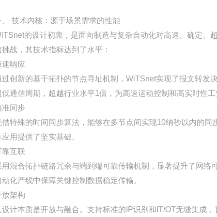
一、 技术内核：源于场景需求的性能
WiTSnet的设计初衷，是面向制造与复杂自动化对高速、确定
信挑战，其技术指标达到了水平：
极速响应
通过创新的基于拓扑的节点寻址机制，WiTSnet实现了报文转发决策
超低通信周期，超越行业水平1倍，为高速运动控制和高实时性工
精准同步
凭借特殊的时间同步算法，能够在多节点间实现10纳秒以内的同
等应用提供了坚实基础。
可靠互联
采用混合拓扑链路冗余与端到端可靠传输机制，显著提升了网络可
自动化产线中保障关键控制数据稳定传输。
开放架构
其设计本质是开放与融合。支持标准的IP识别和IT/OT无缝集