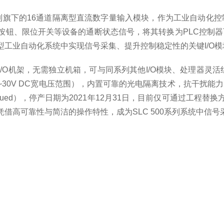
y）SLC 500系列旗下的16通道隔离型直流数字量输入模块，作为
按钮、限位开关等设备的通断状态信号，将其转换为PLC控制
工业自动化系统中实现信号采集、提升控制稳定性的关键I/O模
准I/O机架，无需独立机箱，可与同系列其他I/O模块、处理器
兼容10~30V DC宽电压范围），内置可靠的光电隔离技术，抗
inued），停产日期为2021年12月31日，目前仅可通过工程
借高可靠性与简洁的操作特性，成为SLC 500系列系统中信号