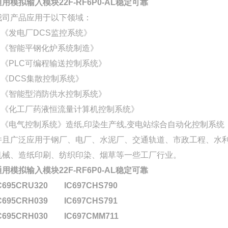
通用模拟输入模块22F-RF6P0-AL稳定可靠
我司产品应用于以下领域：
1,《发电厂DCS监控系统》
2,《智能平钢化炉系统制造》
3,《PLC可编程输送控制系统》
4,《DCS集散控制系统》
5,《智能型消防供水控制系统》
6,《化工厂药液恒流量计算机控制系统》
7,《电气控制系统》造纸,印染生产线,变电站综合自动化控制系统
并且广泛应用于钢厂、电厂、水泥厂、交通轨道、市政工程、水利
机械、造纸印刷、纺织印染、烟草等一些工厂行业。
通用模拟输入模块22F-RF6P0-AL稳定可靠
C695CRU320
IC697CHS790
C695CRH039
IC697CHS791
C695CRH030
IC697CMM711