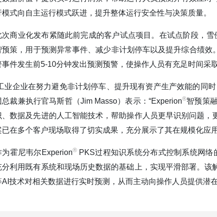
行模式向自主运行模式跃进，提升整体运行安全性与决策质量。
此次商业化发布紧随此前完成的客户试点项目。在试点阶段，雪佛龙
智预策，用于预测异常事件、减少非计划停车以及提升综合绩效。
警事件发生前5-10分钟发出预测预警，使操作人员有充足时间
“工业企业在努力避免非计划停车、提升现有资产生产效能的同时
®️
总裁兼执行官马斯哲（Jim Masso）表示：“Experion
智预策
识、数据及先进的人工智能技术，帮助操作人员更早识别问题，
案已在多个客户现场取得了切实成果，充分展示了其在规模化应用
®️
为霍尼韦尔Experion
PKS过程知识系统分布式控制系统网络的重
充分利用既有系统和现场历史数据的基础上，实现平滑部署。该
等AI技术对相关数据进行实时预测，从而主动向操作人员提供潜