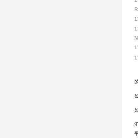
1
R
1
1
N
1
1