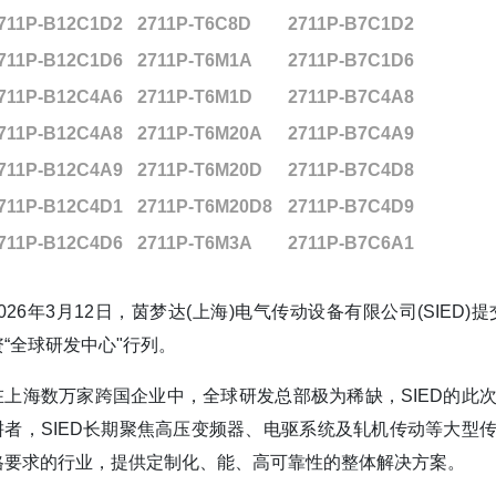
711P-B12C1D2
2711P-T6C8D
2711P-B7C1D2
711P-B12C1D6
2711P-T6M1A
2711P-B7C1D6
711P-B12C4A6
2711P-T6M1D
2711P-B7C4A8
711P-B12C4A8
2711P-T6M20A
2711P-B7C4A9
711P-B12C4A9
2711P-T6M20D
2711P-B7C4D8
711P-B12C4D1
2711P-T6M20D8
2711P-B7C4D9
711P-B12C4D6
2711P-T6M3A
2711P-B7C6A1
2026年3月12日，茵梦达(上海)电气传动设备有限公司(SI
资“全球研发中心"行列。
在上海数万家跨国企业中，全球研发总部极为稀缺，SIED的此
耕者，SIED长期聚焦高压变频器、电驱系统及轧机传动等大型
格要求的行业，提供定制化、能、高可靠性的整体解决方案。