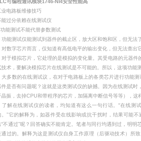
PLC可编程通讯模块1746-NI4安全性能高
工业电路板维修技巧
不能过分依赖在线测试仪
1.功能测试不能代替参数测试
2. 功能测试仅能测试到器件的截止区，放大区和饱和区，但无
3. 对数字芯片而言，仅知道有高低电平的输出变化，但无法查
4. 对于模拟芯片，它处理的是模拟的变化量。其受电路的元器
试技术，要解决模拟芯片在线测试是不可能的。所以，这项功能
5. 大多数的在线测试议，在对于电路板上的各类芯片进行功能测
器件是否有问题呢？这就是这类测试仪的缺撼。因为在线测试时
开晶振，去掉CPU和带程序的芯片，加隔离中断信号等等），这
6. 了解在线测试仪的读者，均知道有这么一句行话。“在线
的。"它的解释为，如器件受在线影响或抗干扰时，结果可能不
出“不通过"呢？回答确实不能肯定。笔者与同行均遇到过，明明
是通过的。解释为这是测试仪自身工作原理（后驱动技术）所致