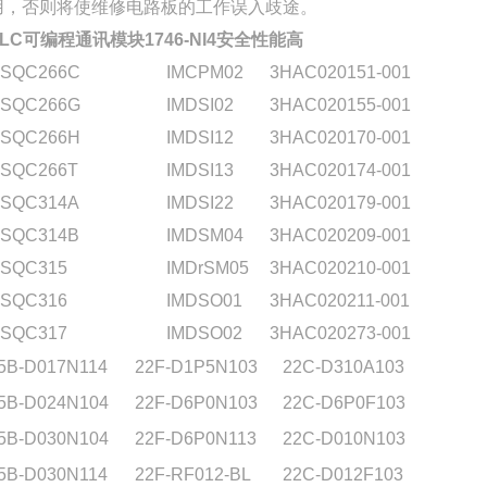
用，否则将使维修电路板的工作误入歧途。
PLC可编程通讯模块1746-NI4安全性能高
SQC266C
IMCPM02
3HAC020151-001
SQC266G
IMDSI02
3HAC020155-001
SQC266H
IMDSI12
3HAC020170-001
SQC266T
IMDSI13
3HAC020174-001
SQC314A
IMDSI22
3HAC020179-001
SQC314B
IMDSM04
3HAC020209-001
SQC315
IMDrSM05
3HAC020210-001
SQC316
IMDSO01
3HAC020211-001
SQC317
IMDSO02
3HAC020273-001
5B-D017N114
22F-D1P5N103
22C-D310A103
5B-D024N104
22F-D6P0N103
22C-D6P0F103
5B-D030N104
22F-D6P0N113
22C-D010N103
5B-D030N114
22F-RF012-BL
22C-D012F103