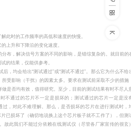
法了解此时的工作频率的高低和速度的快慢。
出它的上升和下降沿的变化速度。
件的分布，解决信号方案的不同的影响，是错综复杂的。就目前的
测试的结果，仅能供参考。
试后，均会给出“测试通过"或“测试不通过"。那么它为什么不给
，所受影响（干扰）的因素太多。要求在测试前采取不少的措施
样做是否均有效，值得研究。至少，目前的测试结果有时不尽人
测试时不通过的芯片不一定是损坏的；测试通过的芯片一定是没
通过，对此不难理解。那么，是否损坏的芯片在进行测试时，
芯片已损坏了（确切地说换上这个芯片板子就不工作了），但测
。故此我们不能过分依赖在线测试仪（尽管各厂家宣传的很玄