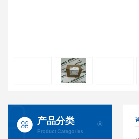
产品分类
Product Categories