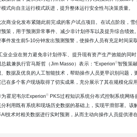
行模式向自主运行模式跃进，提升整体运行安全性与决策质量。
此次商业化发布紧随此前完成的客户试点项目。在试点阶段，雪佛龙
智预策，用于预测异常事件、减少非计划停车以及提升综合绩效。
警事件发生前5-10分钟发出预测预警，使操作人员有充足时间
“工业企业在努力避免非计划停车、提升现有资产生产效能的同时
®️
总裁兼执行官马斯哲（Jim Masso）表示：“Experion
智预策
识、数据及优良的人工智能技术，帮助操作人员更早识别问题，
案已在多个客户现场取得了切实成果，充分展示了其在规模化应用
®️
为霍尼韦尔Experion
PKS过程知识系统分布式控制系统网络的重
充分利用既有系统和现场历史数据的基础上，实现平滑部署。该
等AI技术对相关数据进行实时预测，从而主动向操作人员提供潜