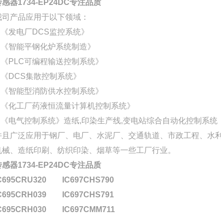
传感器1734-EP24DC专注品质
我司产品应用于以下领域：
1,《发电厂DCS监控系统》
2,《智能平钢化炉系统制造》
3,《PLC可编程输送控制系统》
4,《DCS集散控制系统》
5,《智能型消防供水控制系统》
6,《化工厂药液恒流量计算机控制系统》
7,《电气控制系统》造纸,印染生产线,变电站综合自动化控制系统
并且广泛应用于钢厂、电厂、水泥厂、交通轨道、市政工程、水利
机械、造纸印刷、纺织印染、烟草等一些工厂行业。
传感器1734-EP24DC专注品质
C695CRU320
IC697CHS790
C695CRH039
IC697CHS791
C695CRH030
IC697CMM711