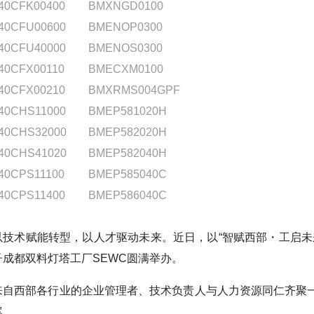
40CFK00400
BMXNGD0100
40CFU00600
BMENOP0300
40CFU40000
BMENOS0300
40CFX00110
BMECXM0100
40CFX00210
BMXRMS004GPF
40CHS11000
BMEP581020H
40CHS32000
BMEP582020H
40CHS41020
BMEP582040H
40CPS11100
BMEP585040C
40CPS11400
BMEP586040C
以技术赋能转型，以人才驱动未来。近日，以“智赋西部・工启未来
子成都双料灯塔工厂SEWC圆满举办。
来自西部各行业的企业管理者、技术负责人与人力资源同仁齐聚
案。