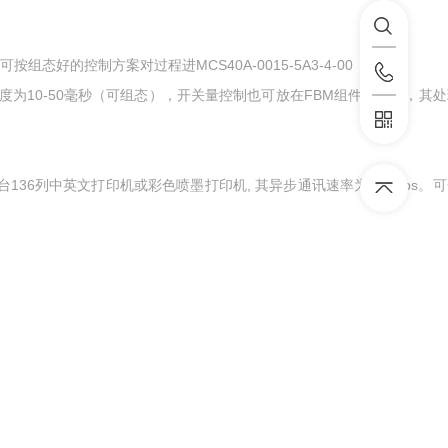
好的控制方案对过程进MCS40A-0015-5A3-4-00 模块
度为10-50毫秒（可组态），开关量控制也可放在FBM组件中处理，其
接四台136列中英文打印机或彩色喷墨打印机, 其异步通讯速率为9.6kbps。