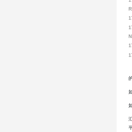
1
R
1
1
N
1
1