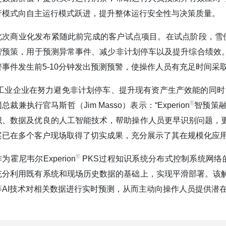
行模式向自主运行模式跃进，提升整体运行安全性与决策质量。
此次商业化发布紧随此前完成的客户试点项目。在试点阶段，雪佛龙
智预策，用于预测异常事件、减少非计划停车以及提升综合绩效。
警事件发生前5-10分钟发出预测预警，使操作人员有充足时间
“工业企业在努力避免非计划停车、提升现有资产生产效能的同时
®️
总裁兼执行官马斯哲（Jim Masso）表示：“Experion
智预策
识、数据及优良的人工智能技术，帮助操作人员更早识别问题，
案已在多个客户现场取得了切实成果，充分展示了其在规模化应用
®️
为霍尼韦尔Experion
PKS过程知识系统分布式控制系统网络的重
充分利用既有系统和现场历史数据的基础上，实现平滑部署。该
等AI技术对相关数据进行实时预测，从而主动向操作人员提供潜