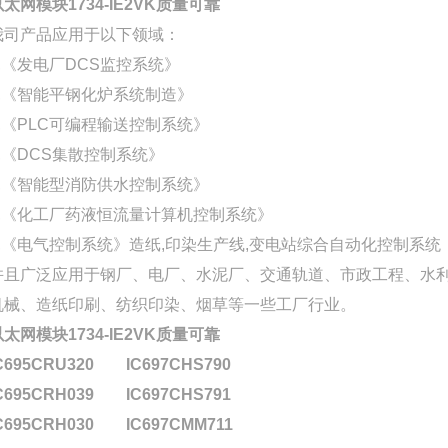
以太网模块1734-IE2VK质量可靠
我司产品应用于以下领域：
1,《发电厂DCS监控系统》
2,《智能平钢化炉系统制造》
3,《PLC可编程输送控制系统》
4,《DCS集散控制系统》
5,《智能型消防供水控制系统》
6,《化工厂药液恒流量计算机控制系统》
7,《电气控制系统》造纸,印染生产线,变电站综合自动化控制系统
并且广泛应用于钢厂、电厂、水泥厂、交通轨道、市政工程、水利
机械、造纸印刷、纺织印染、烟草等一些工厂行业。
以太网模块1734-IE2VK质量可靠
C695CRU320
IC697CHS790
C695CRH039
IC697CHS791
C695CRH030
IC697CMM711