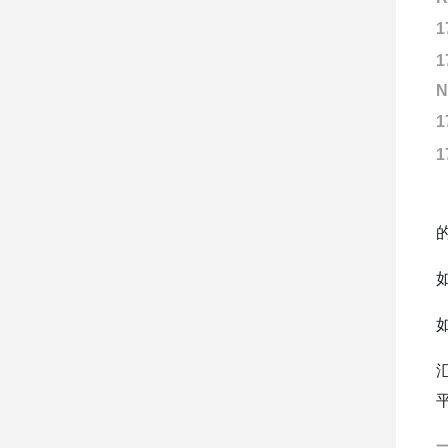
1
1
N
1
1