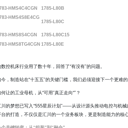
783-HMS4C4CGN
1785-L80B
783-HMS4S8E4CG
1785-L80C
783-HMS8S4CGN
1785-L80C15
783-HMS8TG4CGN
1785-L80E
的数控机床行业用了数十年，回答了“有没有"的问题。
如今，制造站在“十五五"的关键门槛，我们必须迎接下一个更难
如何让的工业母机，从“可用"真正走向“"？
汇川的梦想已写入“555星辰计划"——从设计源头推动电控与机
平台的打造，不仅仅是汇川的一个业务板块，更是制造能力的核
一个关键转变：从“组装"到“融合"