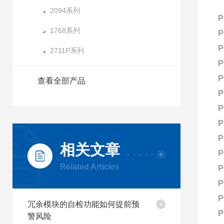
2094系列
1768系列
P
P
2711P系列
P
P
查看全部产品
P
P
P
P
相关文章
P
Related Articles
P
P
P
冗余模块的自检功能如何提前预
P
警风险