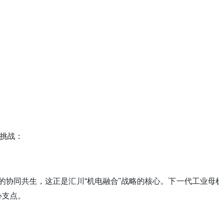
的挑战：
械的协同共生，这正是汇川“机电融合"战略的核心。下一代工业母
心支点。