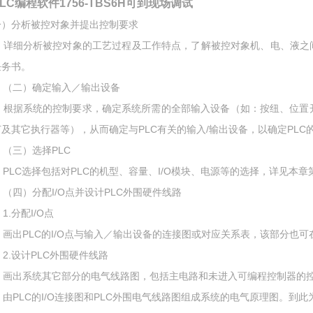
PLC编程软件1756-TBS6H可到现场调试
一）分析被控对象并提出控制要求
详细分析被控对象的工艺过程及工作特点，了解被控对象机、电、液之间
任务书。
（二）确定输入／输出设备
根据系统的控制要求，确定系统所需的全部输入设备（如：按纽、位置
灯及其它执行器等），从而确定与PLC有关的输入/输出设备，以确定PLC的
（三）选择PLC
PLC选择包括对PLC的机型、容量、I/O模块、电源等的选择，详见本章
（四）分配I/O点并设计PLC外围硬件线路
.分配I/O点
画出PLC的I/O点与输入／输出设备的连接图或对应关系表，该部分也可
2.设计PLC外围硬件线路
画出系统其它部分的电气线路图，包括主电路和未进入可编程控制器的
由PLC的I/O连接图和PLC外围电气线路图组成系统的电气原理图。到