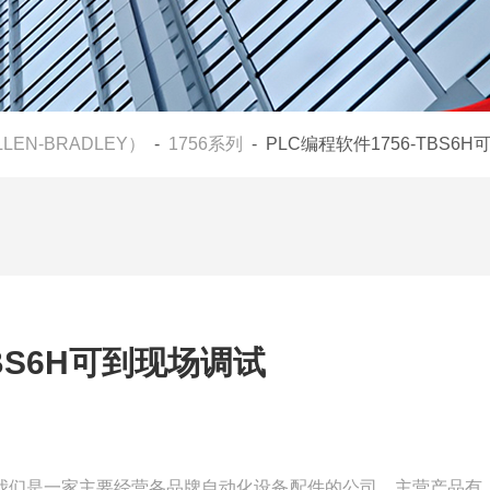
LLEN-BRADLEY）
-
1756系列
- PLC编程软件1756-TBS6
TBS6H可到现场调试
场调试我们是一家主要经营各品牌自动化设备配件的公司，主营产品有