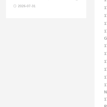
2026-07-31
1
1
1
1
G
1
1
1
1
1
1
N
1
R