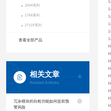
1
2094系列
1
1768系列
1
1
2711P系列
1
1
查看全部产品
H
H
H
H
相关文章
H
Related Articles
H
H
H
冗余模块的自检功能如何提前预
H
警风险