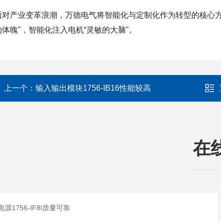
面对产业变革浪潮，万德电气将智能化与定制化作为转型的核心方
的体魄"，智能化注入电机“灵敏的大脑"。
上一个：
输入输出模块1756-IB16性能较高
在