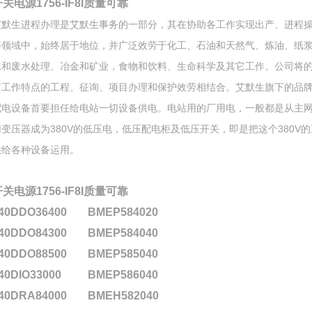
关电源1756-IF8I质量可靠
艾默生进程办理是艾默生事务的一部分，其在协助各工作实现出产、进程
等领域中，始终居于地位，并广泛效劳于化工、石油和天然气、炼油、纸
水和废水处理、冶金和矿业，食物和饮料、生命科学及其它工作。公司将
有工作特点的工程、征询、项目办理和保护效劳相结合。艾默生旗下的品
配电设备首要担任给电站一切设备供电。电站用的厂用电，一般都是从主
用变压器成为380V的低压电，低压配电柜及低压开关，即是把这个380V
供给各种设备运用。
关电源1756-IF8I质量可靠
40DDO36400
BMEP584020
40DDO84300
BMEP584040
40DDO88500
BMEP585040
40DIO33000
BMEP586040
40DRA84000
BMEH582040