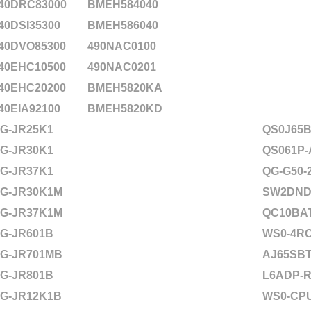
40DRC83000
BMEH584040
40DSI35300
BMEH586040
40DVO85300
490NAC0100
40EHC10500
490NAC0201
40EHC20200
BMEH5820KA
40EIA92100
BMEH5820KD
G-JR25K1
QS0J65B
G-JR30K1
QS061P-
G-JR37K1
QG-G50-
G-JR30K1M
SW2DND
G-JR37K1M
QC10BA
G-JR601B
WS0-4RO
G-JR701MB
AJ65SBT
G-JR801B
L6ADP-R
G-JR12K1B
WS0-CPU