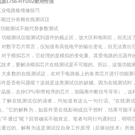
源1756-HYD02耐用性强
工业电路板维修技巧
不能过分依赖在线测试仪
1.功能测试不能代替参数测试
2. 功能测试仅能测试到器件的截止区，放大区和饱和区，但无
3. 对数字芯片而言，仅知道有高低电平的输出变化，但无法查
4. 对于模拟芯片，它处理的是模拟的变化量。其受电路的元器
试技术，要解决模拟芯片在线测试是不可能的。所以，这项功能
5. 大多数的在线测试议，在对于电路板上的各类芯片进行功能测
器件是否有问题呢？这就是这类测试仪的缺撼。因为在线测试时
开晶振，去掉CPU和带程序的芯片，加隔离中断信号等等），这
6. 了解在线测试仪的读者，均知道有这么一句行话。“在线
的。"它的解释为，如器件受在线影响或抗干扰时，结果可能不
出“不通过"呢？回答确实不能肯定。笔者与同行均遇到过，明明
是通过的。解释为这是测试仪自身工作原理（后驱动技术）所致