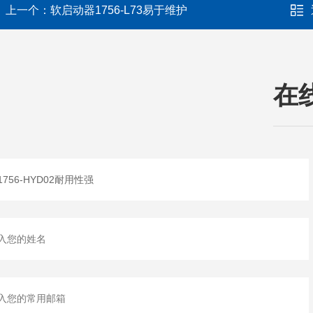
上一个：
软启动器1756-L73易于维护
在