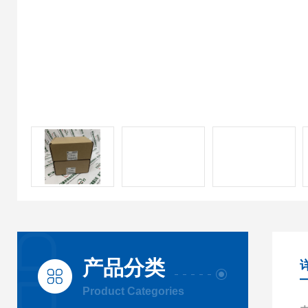
产品分类
Product Categories