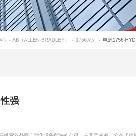
中心
-
AB（ALLEN-BRADLEY）
-
1756系列
- 电源1756-HY
用性强
一家主要经营各品牌自动化设备配件的公司，主营产品有：分布式控