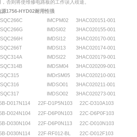
用，否则将使维修电路板的工作误入歧途。
源1756-HYD02耐用性强
SQC266C
IMCPM02
3HAC020151-001
SQC266G
IMDSI02
3HAC020155-001
SQC266H
IMDSI12
3HAC020170-001
SQC266T
IMDSI13
3HAC020174-001
SQC314A
IMDSI22
3HAC020179-001
SQC314B
IMDSM04
3HAC020209-001
SQC315
IMDrSM05
3HAC020210-001
SQC316
IMDSO01
3HAC020211-001
SQC317
IMDSO02
3HAC020273-001
5B-D017N114
22F-D1P5N103
22C-D310A103
5B-D024N104
22F-D6P0N103
22C-D6P0F103
5B-D030N104
22F-D6P0N113
22C-D010N103
5B-D030N114
22F-RF012-BL
22C-D012F103