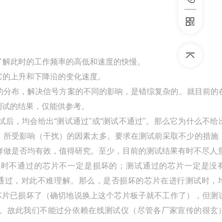
法了解此时的工作频率的高低和速度的快慢。
出它的上升和下降沿的变化速度。
件的分布，解决信号方案的不同的影响，是错综复杂的。就目前的
测试的结果，仅能供参考。
试后，均会给出“测试通过"或“测试不通过"。那么它为什么不给
，所受影响（干扰）的因素太多。要求在测试前采取不少的措施
样做是否均有效，值得研究。至少，目前的测试结果有时不尽人
测试时不通过的芯片不一定是损坏的；测试通过的芯片一定是没
通过，对此不难理解。那么，是否损坏的芯片在进行测试时，
芯片已损坏了（确切地说换上这个芯片板子就不工作了），但测
。故此我们不能过分依赖在线测试仪（尽管各厂家宣传的很玄