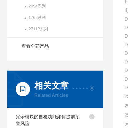
2094系列
电
1768系列
D
D
2711P系列
D
D
查看全部产品
D
D
D
D
相关文章
D
Related Articles
2
2
2
冗余模块的自检功能如何提前预
警风险
2