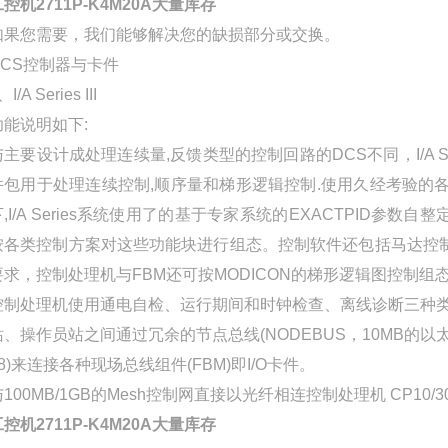
控机2711P-K4M20A大量库存
如果您需要，我们能够解决您的缺损部分或交换。
DCS控制器与卡件
、I/A Series III
功能说明如下:
与主要设计成处理连续量,反馈类型的控制回路的DCS不同，I/A
件包用于处理连续控制,顺序量和梯形逻辑控制.使用久经考验的
下,I/A Series系统使用了的基于专家系统的EXACTPID参
按各类控制方案对这些功能块进行组态。控制软件还包括马达控制
要求，控制处理机与FBM还可按MODICON的梯形逻辑图控制
控制处理机使用通电自检、运行期间和时钟检查、离线诊断三种类
站、操作员站之间通过冗余的节点总线(NODEBUS，10MB的以太网
18)来连接各种现场总线组件(FBM)即I/O卡件。
100MB/1GB的Mesh控制网直接以光纤相连控制处理机 CP10/30/
控机2711P-K4M20A大量库存