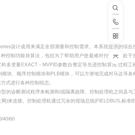
 Series设计成用来满足全部测量和控制需求。本系统提供的综合
各种控制功能块算法，包括为了帮助用户使最难对付的回路处于
数自整定和多变量EXACT－MVPID参数自整定等先进控制算法.过程
模块、顺序控制模块和PLB模块，可以方便地完成对马达等各
组态方式进行各种控制组态。
型的诊断测试程序来检测和/或隔离故障。控制处理机之间及与
)来连接。控制处理机通过冗余的现场总线(FIELDBUS,标准IE
40/60