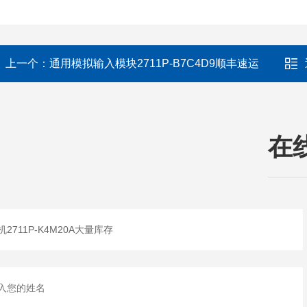
上一个：
通用模拟输入模块2711P-B7C4D9顺丰速运
在