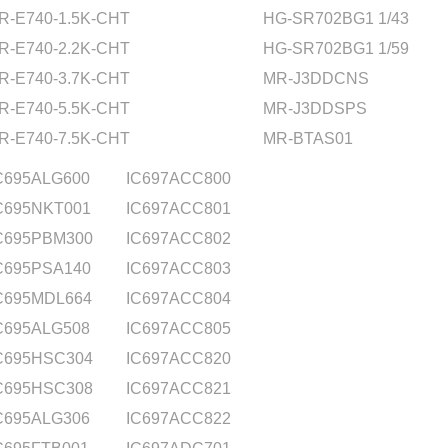
R-E740-1.5K-CHT
HG-SR702BG1 1/43
R-E740-2.2K-CHT
HG-SR702BG1 1/59
R-E740-3.7K-CHT
MR-J3DDCNS
R-E740-5.5K-CHT
MR-J3DDSPS
R-E740-7.5K-CHT
MR-BTAS01
C695ALG600
IC697ACC800
C695NKT001
IC697ACC801
C695PBM300
IC697ACC802
C695PSA140
IC697ACC803
C695MDL664
IC697ACC804
C695ALG508
IC697ACC805
C695HSC304
IC697ACC820
C695HSC308
IC697ACC821
C695ALG306
IC697ACC822