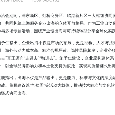
C695FTB001
IC697ADC701
海洽会期间，浦东新区、虹桥商务区、临港新片区三大枢纽协同发力
动，共同构筑上海服务企业出海的立体开放格局。作为工业自动
参与多场专题活动，围绕产业链出海与可持续转型分享全球化实
施予仁指出，企业出海不仅是市场的拓展，更是经验、人才与法规
调，海外劳动力成本高、标准合规严苛、隐性风险频发，企业必须
出去"真正迈向“走进去"“融进去"。施予仁建议，企业应构建
计，以全球品牌影响力和本土化支持为依托，实现高质量链式出
董鹏指出，出海不仅是产品输出，更是能力、标准与文化的深度
挑战。董鹏建议以“气候周"等活动为载体，推动技术标准与文化软
的链式协同出海。