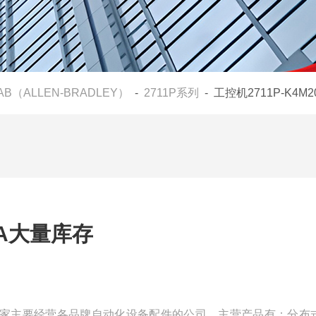
AB（ALLEN-BRADLEY）
-
2711P系列
- 工控机2711P-K4M
0A大量库存
我们是一家主要经营各品牌自动化设备配件的公司，主营产品有：分布