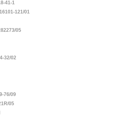
-41-1
16101-121/01
82273/05
-32/02
-76/09
1R/05
N