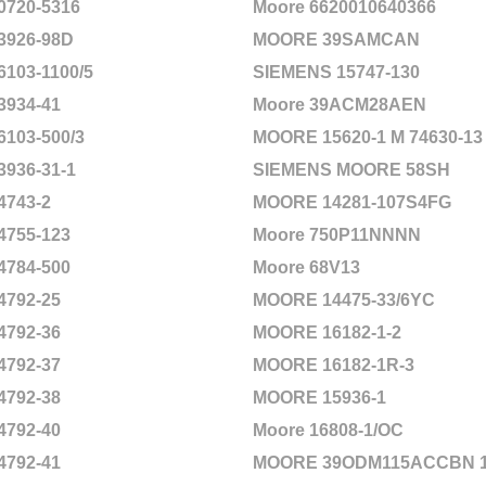
0720-5316
Moore 6620010640366
3926-98D
MOORE 39SAMCAN
6103-1100/5
SIEMENS 15747-130
3934-41
Moore 39ACM28AEN
6103-500/3
MOORE 15620-1 M 74630-13
3936-31-1
SIEMENS MOORE 58SH
4743-2
MOORE 14281-107S4FG
4755-123
Moore 750P11NNNN
4784-500
Moore 68V13
4792-25
MOORE 14475-33/6YC
4792-36
MOORE 16182-1-2
4792-37
MOORE 16182-1R-3
4792-38
MOORE 15936-1
4792-40
Moore 16808-1/OC
4792-41
MOORE 39ODM115ACCBN 16