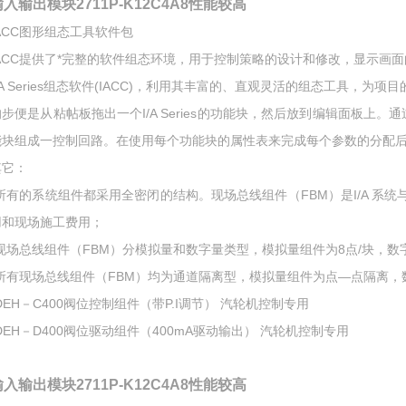
输入输出模块2711P-K12C4A8性能较高
IACC图形组态工具软件包
ACC提供了*完整的软件组态环境，用于控制策略的设计和修改，显示画面的创建
I/A Series组态软件(IACC)，利用其丰富的、直观灵活的组态工具
的步便是从粘帖板拖出一个I/A Series的功能块，然后放到编辑面板
能块组成一控制回路。在使用每个功能块的属性表来完成每个参数的分配后
其它：
*所有的系统组件都采用全密闭的结构。现场总线组件（FBM）是I/A 系
用和现场施工费用；
*现场总线组件（FBM）分模拟量和数字量类型，模拟量组件为8点/块，数字
*所有现场总线组件（FBM）均为通道隔离型，模拟量组件为点—点隔离
DEH－C400阀位控制组件（带P.I调节） 汽轮机控制专用
DEH－D400阀位驱动组件（400mA驱动输出） 汽轮机控制专用
输入输出模块2711P-K12C4A8性能较高