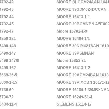
4792-42
MOORE QLCCM24AAN 16418
4792-43
MOORE 39SDM024DCCAN
4792-44
MOORE 16413-1-1
4792-45
MOORE 39BCMNBN A5E002
4792-47
Moore 15702-1-9
4850-121
MOORE 16404-1/1
5499-146
MOORE 39NIM421BAN 16194
5499-147
MOORE 39PSMNAN
5499-147/8
Moore 15853-31
5499-162
MOORE 16413-1-2
5669-36-5
MOORE 39ACM24BAN 16139
5669-1-15
MOORE 39VIMCBN 16171-12
5736-69
MOORE 16180-1 39MBXNA
5736-72
MOORE 16249-51-4
5484-11-4
SIEMENS 16114-17