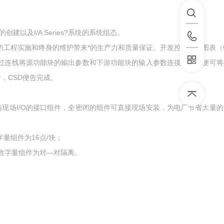
以及I/A Series?系统的系统组态。
，为项目的工程实施和终身的维护带来*的生产力和质量保证。开发控制策略图表（
上。通过连线将源功能块的输出参数和下游功能块的输入参数连接起来，便可
，CSD便告完成。
统与现场I/O的接口组件，全密闭的组件可直接现场安装，为电厂节省大量
量组件为16点/块；
，数字量组件为对—对隔离。