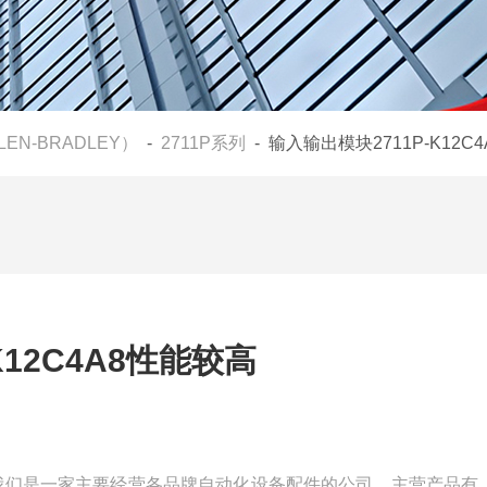
LEN-BRADLEY）
-
2711P系列
- 输入输出模块2711P-K12C
K12C4A8性能较高
能较高我们是一家主要经营各品牌自动化设备配件的公司，主营产品有