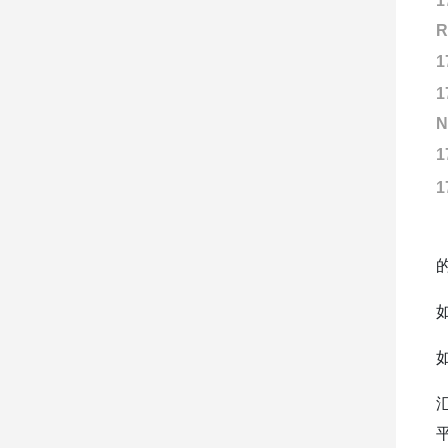
1
R
1
1
N
1
1