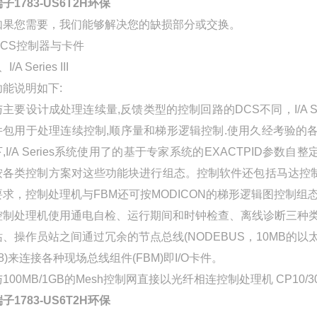
子1783-US6T2H环保
如果您需要，我们能够解决您的缺损部分或交换。
DCS控制器与卡件
、I/A Series III
功能说明如下:
与主要设计成处理连续量,反馈类型的控制回路的DCS不同，I/A
件包用于处理连续控制,顺序量和梯形逻辑控制.使用久经考验的
下,I/A Series系统使用了的基于专家系统的EXACTPID参
按各类控制方案对这些功能块进行组态。控制软件还包括马达控制
要求，控制处理机与FBM还可按MODICON的梯形逻辑图控制
控制处理机使用通电自检、运行期间和时钟检查、离线诊断三种类
站、操作员站之间通过冗余的节点总线(NODEBUS，10MB的以太网
18)来连接各种现场总线组件(FBM)即I/O卡件。
100MB/1GB的Mesh控制网直接以光纤相连控制处理机 CP10/30/
子1783-US6T2H环保