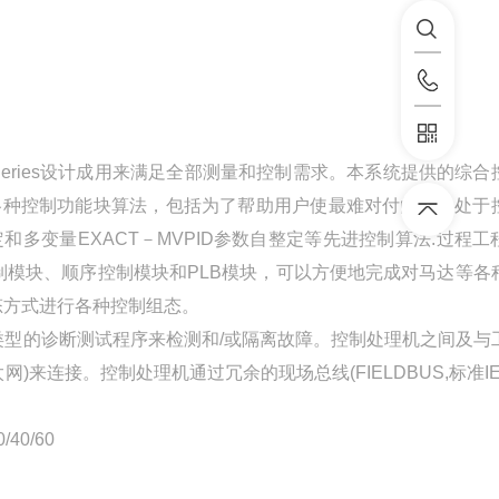
 Series设计成用来满足全部测量和控制需求。本系统提供的综合
各种控制功能块算法，包括为了帮助用户使最难对付的回路处于
数自整定和多变量EXACT－MVPID参数自整定等先进控制算法.过程
模块、顺序控制模块和PLB模块，可以方便地完成对马达等各
组态方式进行各种控制组态。
型的诊断测试程序来检测和/或隔离故障。控制处理机之间及与
)来连接。控制处理机通过冗余的现场总线(FIELDBUS,标准IE
40/60