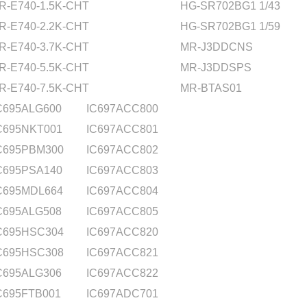
R-E740-1.5K-CHT
HG-SR702BG1 1/43
R-E740-2.2K-CHT
HG-SR702BG1 1/59
R-E740-3.7K-CHT
MR-J3DDCNS
R-E740-5.5K-CHT
MR-J3DDSPS
R-E740-7.5K-CHT
MR-BTAS01
C695ALG600
IC697ACC800
C695NKT001
IC697ACC801
C695PBM300
IC697ACC802
C695PSA140
IC697ACC803
C695MDL664
IC697ACC804
C695ALG508
IC697ACC805
C695HSC304
IC697ACC820
C695HSC308
IC697ACC821
C695ALG306
IC697ACC822
C695FTB001
IC697ADC701