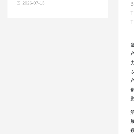
2026-07-13
B
T
T