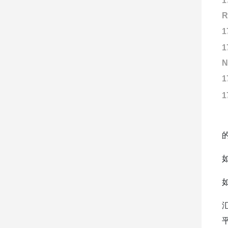
1
R
1
1
N
1
1