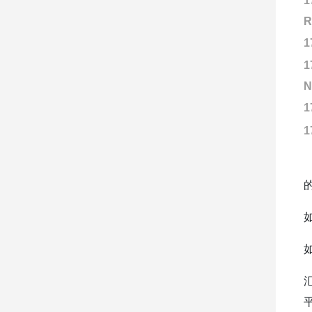
1
R
1
1
N
1
1