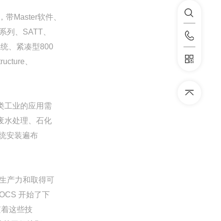
带Master软件、
y 系列、SATT、
安全系统、紧凑型800
tructure、
各类工业的应用需
及废水处理、石化
系统安装遍布
量生产力和取得可
OCS 开始了下
随着这些技