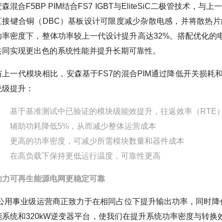
安森混合F5BP PIM结合FS7 IGBT与EliteSiC二极管
直接键合铜（DBC）基板设计可限度减少杂散电感，并将散热片
功率密度下，整体功率较上一代设计提升高达32%。搭配优化的
共同实现更出色的系统性能并提升长期可靠性。
与上一代模块相比，安森基于FS7的混合PIM通过降低开关损耗
统级提升：
基于基准测试中已验证的模块级能效提升，往返效率（RTE）提
辅助功耗降低5%，从而减少整体运营成本
更高的功率密度，可减少所需模块数量和器件成本
在高负载下保持更低运行温度，可靠性更高
助力可再生能源电网更稳定可靠
“公用事业级运营商正致力于在相同占位下提升输出功率，同时降低
能系统和320kW逆变器平台，使我们在提升系统功率密度与转