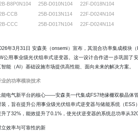
2B-B8P0N104
25B-D010N104
22F-D018N104
2B-CCB
25B-D013N114
22F-D024N104
2B-CCC
25B-D017N104
22F-D024N114
2026年3月31日 安森美（onsemi）宣布，其混合功率集成模块
kW公用事业级光伏组串式逆变器。这一设计合作进一步巩固了
工智能（AI）基础设施市场提供高性能、面向未来的解决方案。
行业的功率模块技术
上能电气新平台的核心——安森美一代集成FS7绝缘栅双极晶体管（
封装，旨在提升公用事业级光伏组串式逆变器与储能系统（ESS
提升了32%，能效提升了0.1%，使光伏逆变器的系统总功率从320
树立效率与可靠性的新