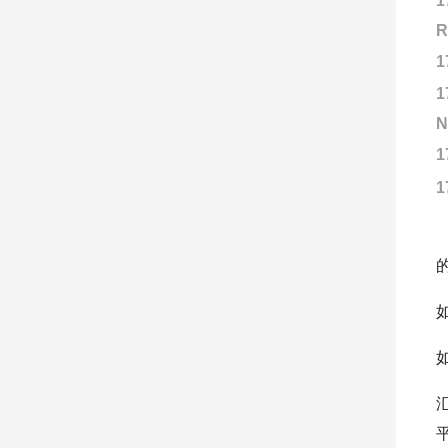
1
R
1
1
N
1
1