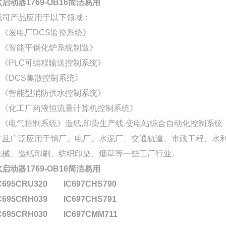
软启动器1769-OB16简洁易用
我司产品应用于以下领域：
1,《发电厂DCS监控系统》
2,《智能平钢化炉系统制造》
3,《PLC可编程输送控制系统》
4,《DCS集散控制系统》
5,《智能型消防供水控制系统》
6,《化工厂药液恒流量计算机控制系统》
7,《电气控制系统》造纸,印染生产线,变电站综合自动化控制系统
并且广泛应用于钢厂、电厂、水泥厂、交通轨道、市政工程、水利
机械、造纸印刷、纺织印染、烟草等一些工厂行业。
软启动器1769-OB16简洁易用
C695CRU320
IC697CHS790
C695CRH039
IC697CHS791
C695CRH030
IC697CMM711