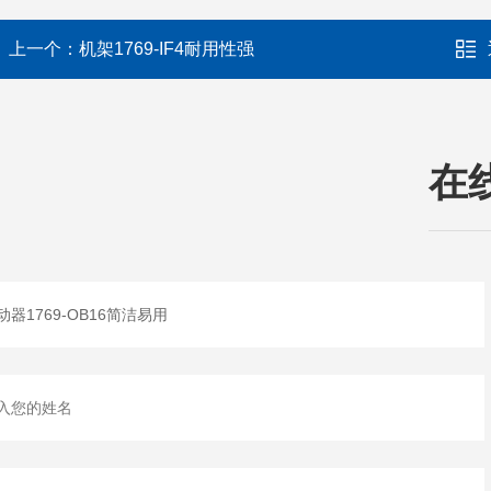
上一个：
机架1769-IF4耐用性强
在