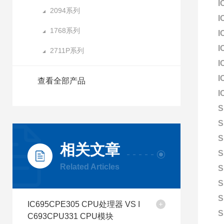
I
2094系列
I
1768系列
I
I
2711P系列
I
I
查看全部产品
I
S
S
S
相关文章
S
Related Articles
S
S
S
IC695CPE305 CPU处理器 VS I
S
C693CPU331 CPU模块