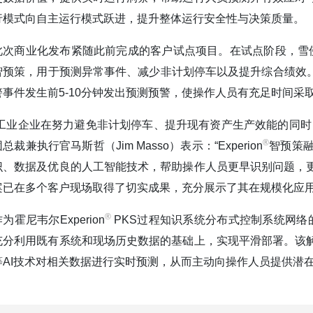
行模式向自主运行模式跃进，提升整体运行安全性与决策质量。
此次商业化发布紧随此前完成的客户试点项目。在试点阶段，雪佛龙
智预策，用于预测异常事件、减少非计划停车以及提升综合绩效。
警事件发生前5-10分钟发出预测预警，使操作人员有充足时间
“工业企业在努力避免非计划停车、提升现有资产生产效能的同时
®️
总裁兼执行官马斯哲（Jim Masso）表示：“Experion
智预策
识、数据及优良的人工智能技术，帮助操作人员更早识别问题，
案已在多个客户现场取得了切实成果，充分展示了其在规模化应用
®️
为霍尼韦尔Experion
PKS过程知识系统分布式控制系统网络的重
充分利用既有系统和现场历史数据的基础上，实现平滑部署。该
等AI技术对相关数据进行实时预测，从而主动向操作人员提供潜